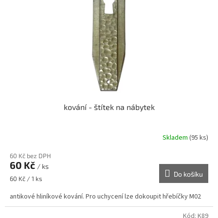
p
r
o
d
u
k
t
ů
kování - štítek na nábytek
Skladem
(95 ks)
60 Kč bez DPH
60 Kč
/ ks
Do košíku
Měrná
60 Kč / 1 ks
cena:
antikové hliníkové kování. Pro uchycení lze dokoupit hřebíčky M02
Kód:
K89