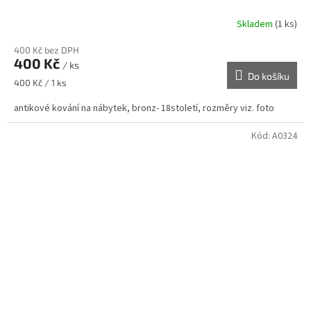
Skladem
(1 ks)
400 Kč bez DPH
400 Kč
/ ks
Do košíku
Měrná
400 Kč / 1 ks
cena:
antikové kování na nábytek, bronz- 18století, rozměry viz. foto
Kód:
A0324