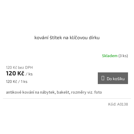
kování štítek na klíčovou dírku
Skladem
(3 ks)
120 Kč bez DPH
120 Kč
/ ks
Do košíku
Měrná
120 Kč / 1 ks
cena:
antikové kování na nábytek, bakelit, rozměry viz. foto
Kód:
A0138