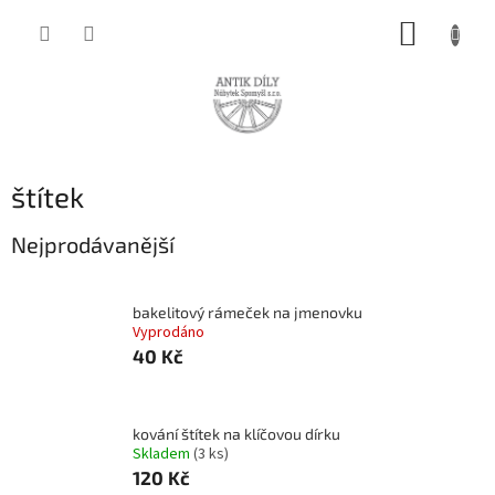
Přejít
NÁKUP
na
obsah
KOŠÍK
štítek
Nejprodávanější
bakelitový rámeček na jmenovku
Vyprodáno
40 Kč
kování štítek na klíčovou dírku
Skladem
(3 ks)
120 Kč