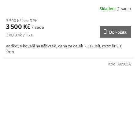
Skladem
(1 sada)
3 500 Kč bez DPH
3 500 Kč
/ sada
Do košíku
Měrná
318,18 Kč / 1 ks
cena:
antikové kování na nábytek, cena za celek - 11kusů, rozměr viz.
foto
Kód:
A0965A