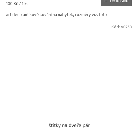
Do košíku
Měrná
100 Kč / 1 ks
cena:
art deco antikové kování na nábytek, rozměry viz. foto
Kód:
A0253
štítky na dveře pár