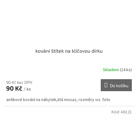
kování štítek na klíčovou dírku
Skladem
(14 ks)
90 Kč bez DPH
Do košíku
90 Kč
/ ks
antikové kování na nábytek,litá mosaz, rozměry viz. foto
Kód:
A6121