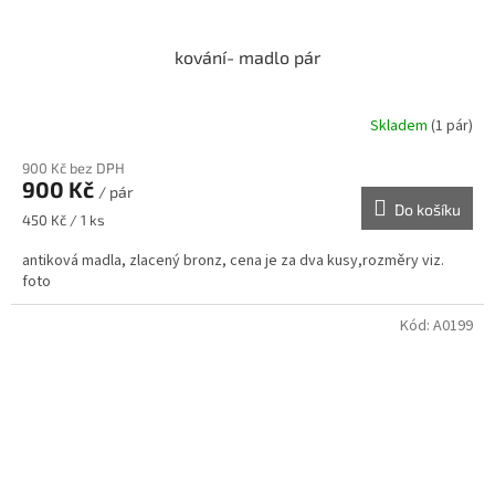
kování- madlo pár
Skladem
(1 pár)
900 Kč bez DPH
900 Kč
/ pár
Do košíku
Měrná
450 Kč / 1 ks
cena:
antiková madla, zlacený bronz, cena je za dva kusy,rozměry viz.
foto
Kód:
A0199