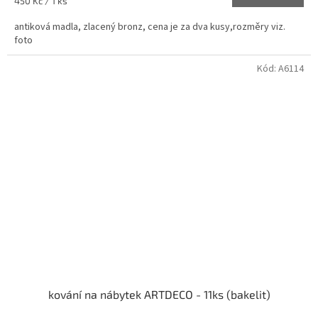
Měrná
450 Kč / 1 ks
cena:
antiková madla, zlacený bronz, cena je za dva kusy,rozměry viz.
foto
Kód:
A6114
kování na nábytek ARTDECO - 11ks (bakelit)