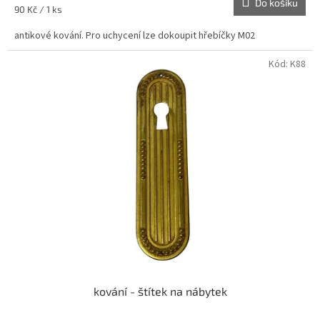
Do košíku
Měrná
90 Kč / 1 ks
cena:
antikové kování. Pro uchycení lze dokoupit hřebíčky M02
Kód:
K88
kování - štítek na nábytek