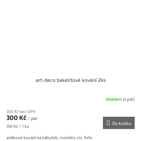
art-deco bakelitové kování 2ks
Skladem
(1 pár)
300 Kč bez DPH
300 Kč
/ pár
Do košíku
Měrná
150 Kč / 1 ks
cena:
antikové kování na nábytek, rozměry viz. foto