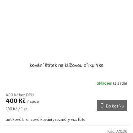
kování štítek na klíčovou dírku 4ks
Skladem
(1 sada)
400 Kč bez DPH
400 Kč
/ sada
Do košíku
Měrná
100 Kč / 1 ks
cena:
antikové bronzové kování , rozměry viz. foto
Kód:
A0136