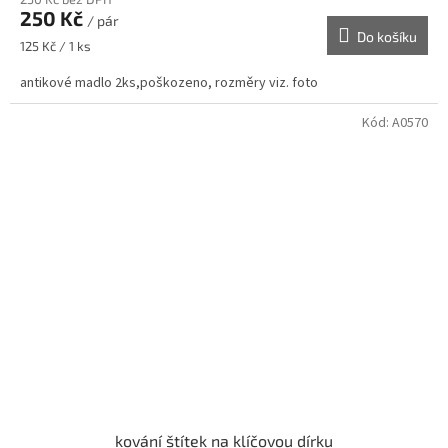
250 Kč
/ pár
Do košíku
Měrná
125 Kč / 1 ks
cena:
antikové madlo 2ks,poškozeno, rozměry viz. foto
Kód:
A0570
kování štítek na klíčovou dírku