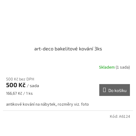
art-deco bakelitové kování 3ks
Skladem
(1 sada)
500 Kč bez DPH
500 Kč
/ sada
Do košíku
Měrná
166,67 Kč / 1 ks
cena:
antikové kování na nábytek, rozměry viz. foto
Kód:
A6124