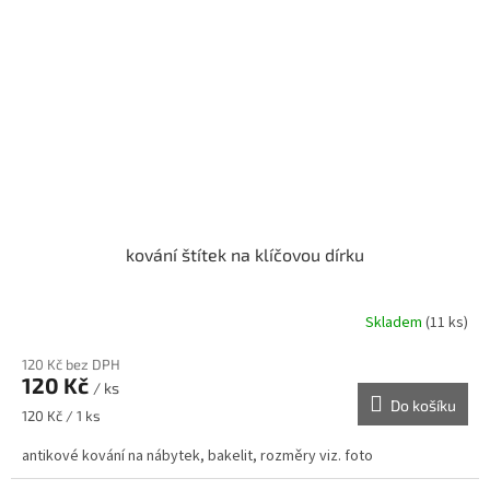
kování štítek na klíčovou dírku
Skladem
(11 ks)
120 Kč bez DPH
120 Kč
/ ks
Do košíku
Měrná
120 Kč / 1 ks
cena:
antikové kování na nábytek, bakelit, rozměry viz. foto