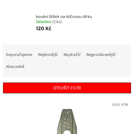
kování štítek na klíčovou dírku
Skladem
(2 ks)
120 Kč
Ř
a
Doporučujeme
Nejlevnější
Nejdražší
Nejprodávanější
z
e
Abecedně
n
í
p
OTEVŘÍT FILTR
r
o
V
Kód:
K94
d
ý
u
p
k
i
t
s
ů