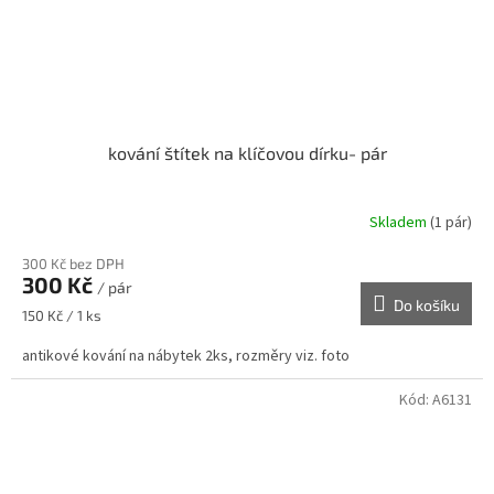
kování štítek na klíčovou dírku- pár
Skladem
(1 pár)
300 Kč bez DPH
300 Kč
/ pár
Do košíku
Měrná
150 Kč / 1 ks
cena:
antikové kování na nábytek 2ks, rozměry viz. foto
Kód:
A6131