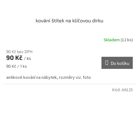
kování štítek na klíčovou dírku
Skladem
(12 ks)
90 Kč bez DPH
90 Kč
/ ks
Do košíku
Měrná
90 Kč / 1 ks
cena:
antikové kování na nábytek, rozměry viz. foto
Kód:
A6125