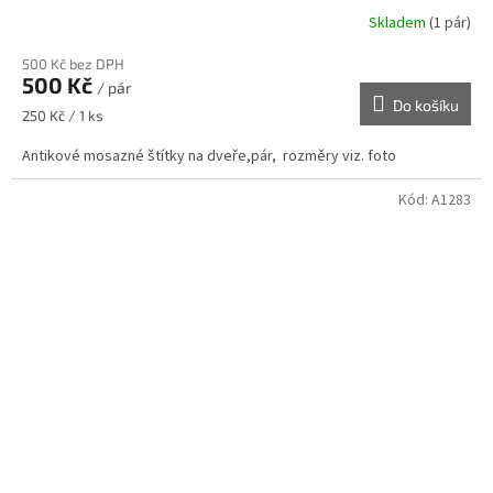
Skladem
(1 pár)
500 Kč bez DPH
500 Kč
/ pár
Do košíku
Měrná
250 Kč / 1 ks
cena:
Antikové mosazné štítky na dveře,pár, rozměry viz. foto
Kód:
A1283