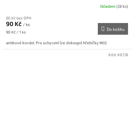
Skladem
(28 ks)
90 Kč bez DPH
90 Kč
/ ks
Do košíku
Měrná
90 Kč / 1 ks
cena:
antikové kování. Pro uchycení lze dokoupit hřebíčky M02
Kód:
K87/B