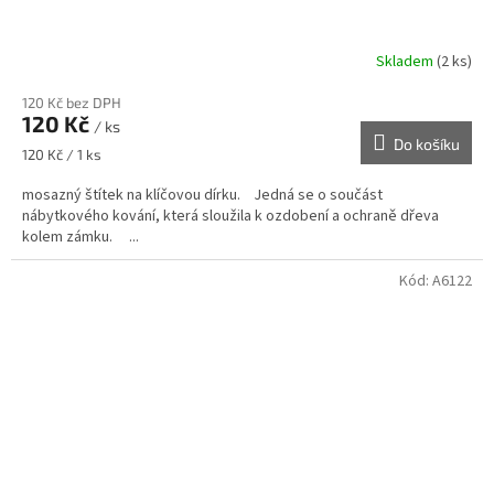
Skladem
(2 ks)
120 Kč bez DPH
120 Kč
/ ks
Do košíku
Měrná
120 Kč / 1 ks
cena:
mosazný štítek na klíčovou dírku. Jedná se o součást
nábytkového kování, která sloužila k ozdobení a ochraně dřeva
kolem zámku. ...
Kód:
A6122