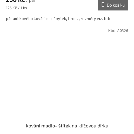
/ pár
Do košíku
Měrná
125 Kč / 1 ks
cena:
pár antikového kování na nábytek, bronz, rozměry viz. foto
Kód:
A0326
kování madlo- štítek na klíčovou dírku