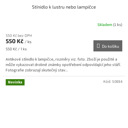
Stínidlo k lustru nebo lampičce
Skladem
(1 ks)
550 Kč bez DPH
550 Kč
/ ks
Do košíku
Měrná
550 Kč / 1 ks
cena:
Antikové stínidlo k lampičce, rozměry viz. foto. Zboží je použité a
může vykazovat drobné známky opotřebení odpovídající jeho stáří.
Fotografie zobrazují skutečný stav...
Kód:
S0884
Novinka