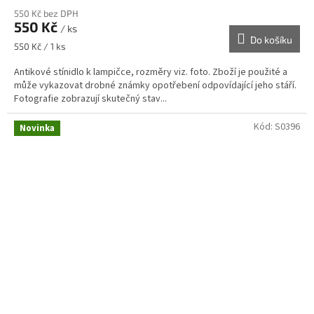
550 Kč bez DPH
550 Kč
/ ks
Do košíku
Měrná
550 Kč / 1 ks
cena:
Antikové stínidlo k lampičce, rozměry viz. foto. Zboží je použité a
může vykazovat drobné známky opotřebení odpovídající jeho stáří.
Fotografie zobrazují skutečný stav...
Kód:
S0396
Novinka