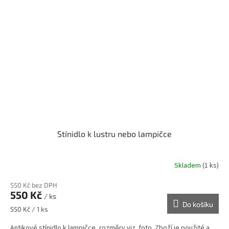
Stínidlo k lustru nebo lampičce
Skladem
(1 ks)
550 Kč bez DPH
550 Kč
/ ks
Do košíku
Měrná
550 Kč / 1 ks
cena:
Antikové stínidlo k lampičce, rozměry viz. foto. Zboží je použité a