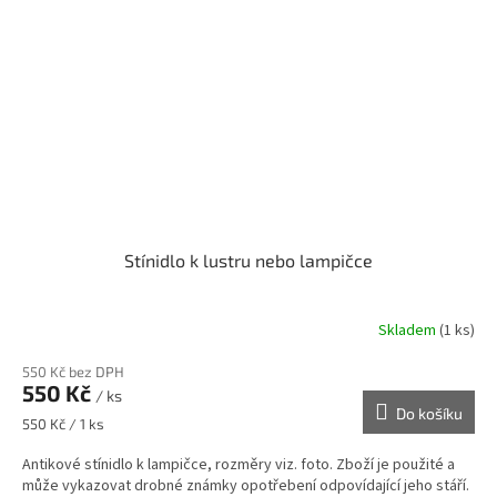
Stínidlo k lustru nebo lampičce
Skladem
(1 ks)
550 Kč bez DPH
550 Kč
/ ks
Do košíku
Měrná
550 Kč / 1 ks
cena:
Antikové stínidlo k lampičce, rozměry viz. foto. Zboží je použité a
může vykazovat drobné známky opotřebení odpovídající jeho stáří.