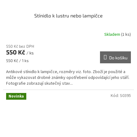
Stínidlo k lustru nebo lampičce
Skladem
(1 ks)
550 Kč bez DPH
550 Kč
/ ks
Do košíku
Měrná
550 Kč / 1 ks
cena:
Antikové stínidlo k lampičce, rozměry viz. foto. Zboží je použité a
může vykazovat drobné známky opotřebení odpovídající jeho stáří.
Fotografie zobrazují skutečný stav...
Kód:
S0395
Novinka