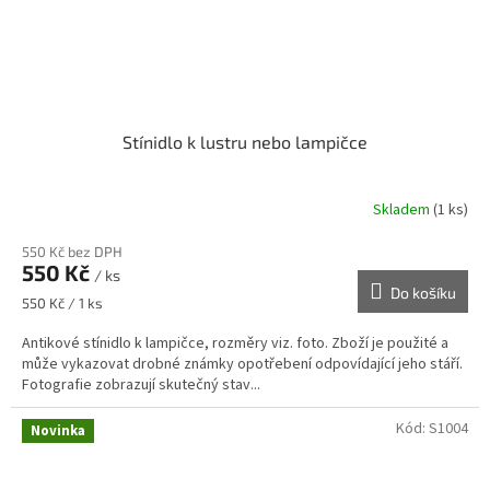
Stínidlo k lustru nebo lampičce
Skladem
(1 ks)
550 Kč bez DPH
550 Kč
/ ks
Do košíku
Měrná
550 Kč / 1 ks
cena:
Antikové stínidlo k lampičce, rozměry viz. foto. Zboží je použité a
může vykazovat drobné známky opotřebení odpovídající jeho stáří.
Fotografie zobrazují skutečný stav...
Kód:
S1004
Novinka