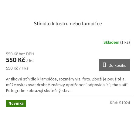
Stínidlo k lustru nebo lampičce
Skladem
(1 ks)
550 Kč bez DPH
550 Kč
/ ks
Do košíku
Měrná
550 Kč / 1 ks
cena:
Antikové stínidlo k lampičce, rozměry viz. foto. Zboží je použité a
může vykazovat drobné známky opotřebení odpovídající jeho stáří.
Fotografie zobrazují skutečný stav...
Kód:
S1024
Novinka