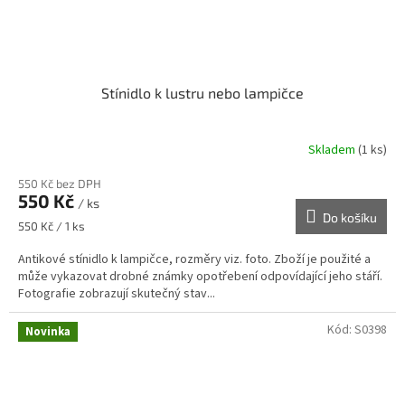
Stínidlo k lustru nebo lampičce
Skladem
(1 ks)
550 Kč bez DPH
550 Kč
/ ks
Do košíku
Měrná
550 Kč / 1 ks
cena:
Antikové stínidlo k lampičce, rozměry viz. foto. Zboží je použité a
může vykazovat drobné známky opotřebení odpovídající jeho stáří.
Fotografie zobrazují skutečný stav...
Kód:
S0398
Novinka