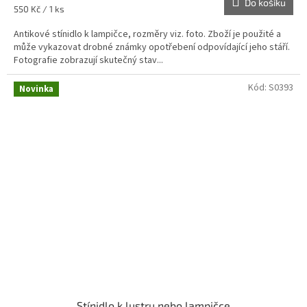
Do košíku
Měrná
550 Kč / 1 ks
cena:
Antikové stínidlo k lampičce, rozměry viz. foto. Zboží je použité a
může vykazovat drobné známky opotřebení odpovídající jeho stáří.
Fotografie zobrazují skutečný stav...
Kód:
S0393
Novinka
Stínidlo k lustru nebo lampičce