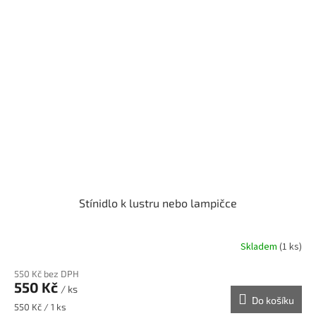
Stínidlo k lustru nebo lampičce
Skladem
(1 ks)
550 Kč bez DPH
550 Kč
/ ks
Do košíku
Měrná
550 Kč / 1 ks