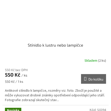
Stínidlo k lustru nebo lampičce
Skladem
(2 ks)
550 Kč bez DPH
550 Kč
/ ks
Do košíku
Měrná
550 Kč / 1 ks
cena:
Antikové stínidlo k lampičce, rozměry viz. foto. Zboží je použité a
může vykazovat drobné známky opotřebení odpovídající jeho stáří.
Fotografie zobrazují skutečný stav...
Kód:
S0394
Novinka