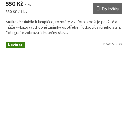
550 Kč
/ ks
Do košíku
Měrná
550 Kč / 1 ks
cena:
Antikové stínidlo k lampičce, rozměry viz. foto. Zboží je použité a
může vykazovat drobné známky opotřebení odpovídající jeho stáří.
Fotografie zobrazují skutečný stav...
Kód:
S1028
Novinka