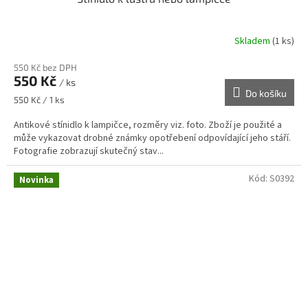
Skladem
(1 ks)
550 Kč bez DPH
550 Kč
/ ks
Do košíku
Měrná
550 Kč / 1 ks
cena:
Antikové stínidlo k lampičce, rozměry viz. foto. Zboží je použité a
může vykazovat drobné známky opotřebení odpovídající jeho stáří.
Fotografie zobrazují skutečný stav...
Kód:
S0392
Novinka