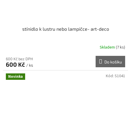
stínidlo k lustru nebo lampičce- art-deco
Skladem
(7 ks)
600 Kč bez DPH
Do košíku
600 Kč
/ ks
Kód:
S1041
Novinka