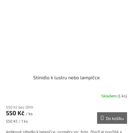
Stínidlo k lustru nebo lampičce
Skladem
(1 ks)
550 Kč bez DPH
550 Kč
/ ks
Do košíku
Měrná
550 Kč / 1 ks
cena:
Antikové stínidlo k lampičce, rozměry viz. foto. Zboží je použité a