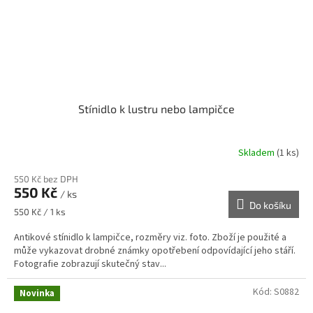
Stínidlo k lustru nebo lampičce
Skladem
(1 ks)
550 Kč bez DPH
550 Kč
/ ks
Do košíku
Měrná
550 Kč / 1 ks
cena:
Antikové stínidlo k lampičce, rozměry viz. foto. Zboží je použité a
může vykazovat drobné známky opotřebení odpovídající jeho stáří.
Fotografie zobrazují skutečný stav...
Kód:
S0882
Novinka