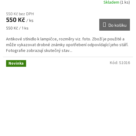
Skladem
(1 ks)
550 Kč bez DPH
550 Kč
/ ks
Do košíku
Měrná
550 Kč / 1 ks
cena:
Antikové stínidlo k lampičce, rozměry viz. foto. Zboží je použité a
může vykazovat drobné známky opotřebení odpovídající jeho stáří.
Fotografie zobrazují skutečný stav...
Kód:
S1016
Novinka