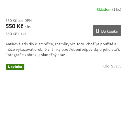
Skladem
(1 ks)
550 Kč bez DPH
550 Kč
/ ks
Do košíku
Měrná
550 Kč / 1 ks
cena:
Antikové stínidlo k lampičce, rozměry viz. foto. Zboží je použité a
může vykazovat drobné známky opotřebení odpovídající jeho stáří.
Fotografie zobrazují skutečný stav...
Kód:
S0399
Novinka