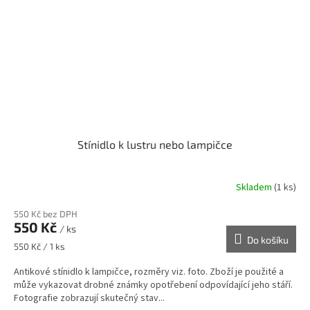
Stínidlo k lustru nebo lampičce
Skladem
(1 ks)
550 Kč bez DPH
550 Kč
/ ks
Do košíku
Měrná
550 Kč / 1 ks
cena:
Antikové stínidlo k lampičce, rozměry viz. foto. Zboží je použité a
může vykazovat drobné známky opotřebení odpovídající jeho stáří.
Fotografie zobrazují skutečný stav...