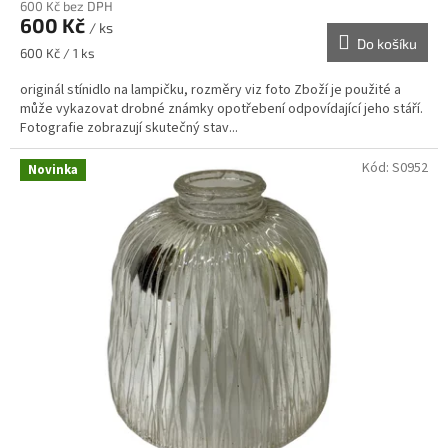
600 Kč bez DPH
600 Kč
/ ks
Do košíku
Měrná
600 Kč / 1 ks
cena:
originál stínidlo na lampičku, rozměry viz foto Zboží je použité a
může vykazovat drobné známky opotřebení odpovídající jeho stáří.
Fotografie zobrazují skutečný stav...
Kód:
S0952
Novinka