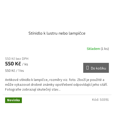
Stínidlo k lustru nebo lampičce
Skladem
(1 ks)
550 Kč bez DPH
550 Kč
/ ks
Do košíku
Měrná
550 Kč / 1 ks
cena:
Antikové stínidlo k lampičce, rozměry viz. foto. Zboží je použité a
může vykazovat drobné známky opotřebení odpovídající jeho stáří.
Fotografie zobrazují skutečný stav...
Kód:
S0391
Novinka