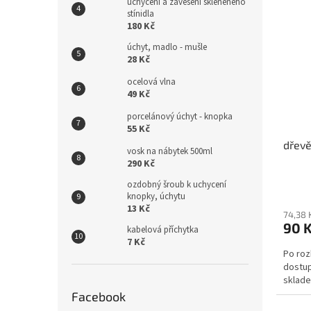
uchycení a zavěšení skleněného
stínidla
180 Kč
úchyt, madlo - mušle
28 Kč
ocelová vlna
49 Kč
porcelánový úchyt - knopka
55 Kč
dřevě
vosk na nábytek 500ml
290 Kč
ozdobný šroub k uchycení
knopky, úchytu
13 Kč
74,38 
90 
kabelová příchytka
7 Kč
Po roz
dostup
skla
Facebook