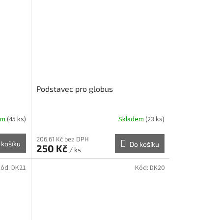
Podstavec pro globus
em
(45 ks)
Skladem
(23 ks)
206,61 Kč bez DPH
 košíku
Do košíku
250 Kč
/ ks
Kód:
DK21
Kód:
DK20