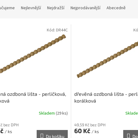
učujeme
Nejlevnější
Nejdražší
Nejprodávanější
Abecedně
Kód:
DR44C
Kó
ná ozdboná lišta - perličková,
dřevěná ozdboná lišta - perl
ková
korálková
Skladem
(29 ks)
Sklad
Kč bez DPH
49,59 Kč bez DPH
Kč
60 Kč
/ ks
/ ks
Do košíku
Do