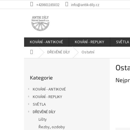
Přejít
+420601165032
info@antik-dily.cz
na
obsah
KOVÁNÍ - ANTIKOVÉ
KOVÁNÍ - REPLIKY
SVĚTLA
Domů
DŘEVĚNÉ DÍLY
Ostatní
P
Osta
o
Přeskočit
s
Kategorie
kategorie
Nejpr
t
r
KOVÁNÍ - ANTIKOVÉ
a
KOVÁNÍ - REPLIKY
n
SVĚTLA
n
í
DŘEVĚNÉ DÍLY
p
Lišty
a
Řezby, ozdoby