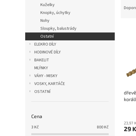
Ř
n
Kuželky
a
e
Dopor
Knopky, úchytky
z
l
e
Nohy
V
n
Sloupky, balustrády
ý
í
Ostatní
p
p
ELEKRO DÍLY
i
r
HODINOVÉ DÍLY
s
o
p
BAKELIT
d
r
u
MLÝNKY
o
k
VÁHY - MISKY
d
t
VOSKY, KARTÁČE
u
ů
OSTATNÍ
dřevě
k
korál
t
ů
Cena
23,97 
3
Kč
800
Kč
29 