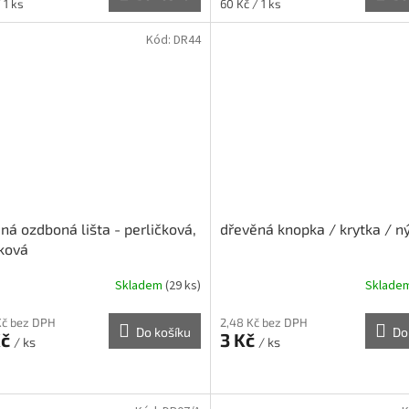
Měrná
 1 ks
60 Kč / 1 ks
cena:
Kód:
DR44
ná ozdboná lišta - perličková,
dřevěná knopka / krytka / n
ková
Skladem
(29 ks)
Sklade
Kč bez DPH
2,48 Kč bez DPH
Do košíku
Do
Kč
3 Kč
/ ks
/ ks