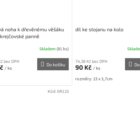
vá noha k dřevěnému věšáku
díl ke stojanu na kolo
krejčovské panně
Skladem
(81 ks)
Sklad
Kč bez DPH
74,38 Kč bez DPH
Do košíku
Do
Kč
90 Kč
/ ks
/ ks
rozměry: 23 x 3,7cm
Kód:
DR12S