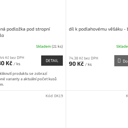
ná podložka pod stropní
díl k podlahovému věšáku -
dlo
Skladem
(21 ks)
Sklad
,44 Kč bez DPH
74,38 Kč bez DPH
DETAIL
Do
30 Kč
90 Kč
/ ks
/ ks
kliknutí produktu se zobrazí
né varianty a aktuální počet kusů
dem.
Kód:
DK19