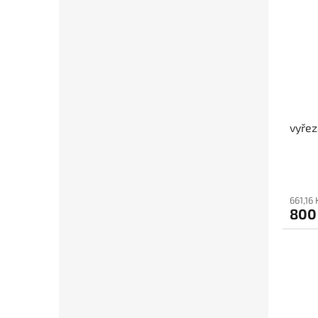
vyřez
661,16
800