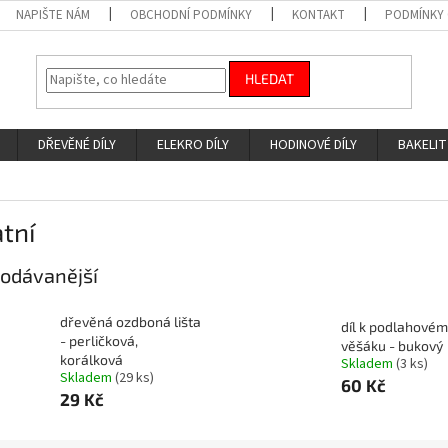
NAPIŠTE NÁM
OBCHODNÍ PODMÍNKY
KONTAKT
PODMÍNKY
HLEDAT
DŘEVĚNÉ DÍLY
ELEKRO DÍLY
HODINOVÉ DÍLY
BAKELIT
tní
odávanější
dřevěná ozdboná lišta
díl k podlahové
- perličková,
věšáku - bukový
korálková
Skladem
(3 ks)
Skladem
(29 ks)
60 Kč
29 Kč