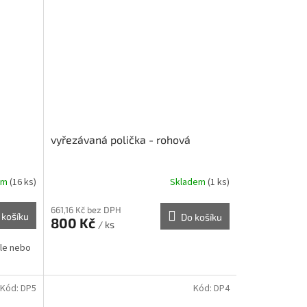
vyřezávaná polička - rohová
em
(16 ks)
Skladem
(1 ks)
661,16 Kč bez DPH
 košíku
Do košíku
800 Kč
/ ks
ple nebo
Kód:
DP5
Kód:
DP4