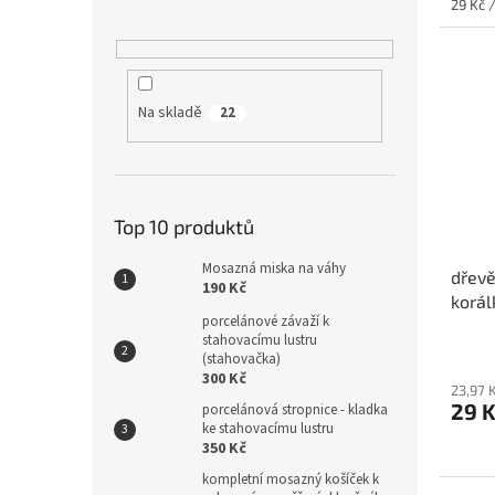
Měrná
29 Kč /
cena:
Na skladě
22
Top 10 produktů
Mosazná miska na váhy
dřevě
190 Kč
korál
porcelánové závaží k
stahovacímu lustru
(stahovačka)
300 Kč
23,97 
29 
porcelánová stropnice - kladka
ke stahovacímu lustru
350 Kč
kompletní mosazný košíček k