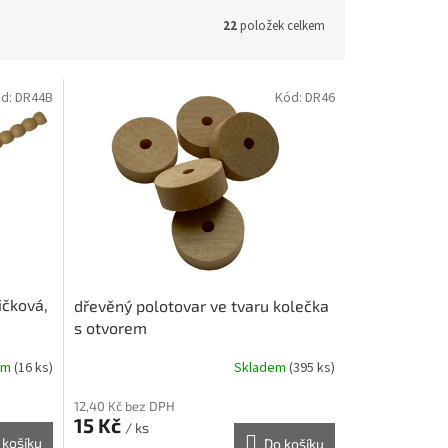
22
položek celkem
d:
DR44B
Kód:
DR46
ičková,
dřevěný polotovar ve tvaru kolečka
s otvorem
em
(16 ks)
Skladem
(395 ks)
12,40 Kč bez DPH
15 Kč
/ ks
 košíku
Do košíku