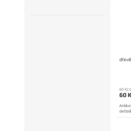
dřevě
60 Kč 
60 
Antiko
deštní