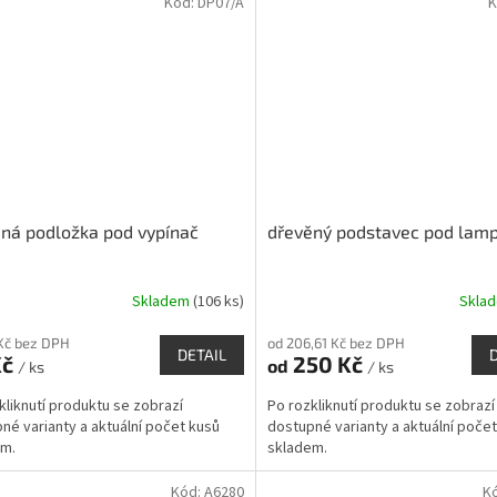
Kód:
DP07/A
K
ná podložka pod vypínač
dřevěný podstavec pod lam
Skladem
(106 ks)
Skla
Kč bez DPH
od 206,61 Kč bez DPH
DETAIL
Kč
250 Kč
od
/ ks
/ ks
kliknutí produktu se zobrazí
Po rozkliknutí produktu se zobrazí
né varianty a aktuální počet kusů
dostupné varianty a aktuální poče
dem.
skladem.
Kód:
A6280
K