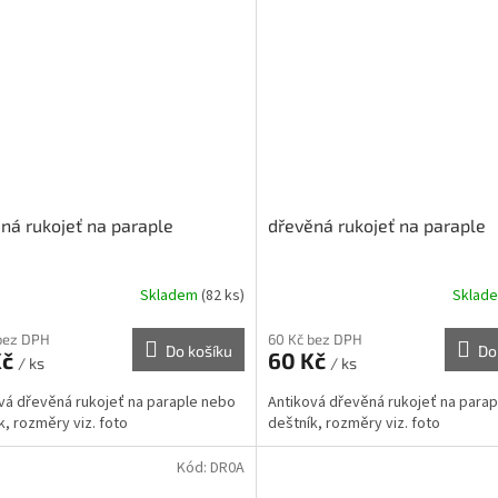
ná rukojeť na paraple
dřevěná rukojeť na paraple
Skladem
(82 ks)
Sklad
bez DPH
60 Kč bez DPH
Do košíku
Do
Kč
60 Kč
/ ks
/ ks
vá dřevěná rukojeť na paraple nebo
Antiková dřevěná rukojeť na para
k, rozměry viz. foto
deštník, rozměry viz. foto
Kód:
DR0A