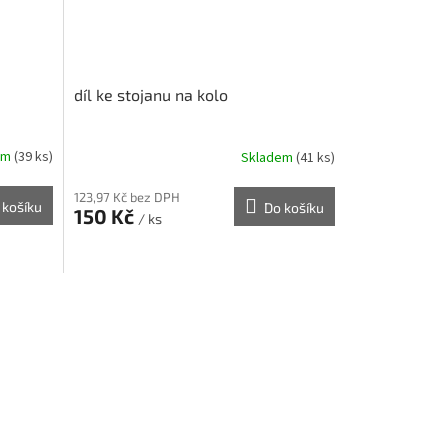
díl ke stojanu na kolo
em
(39 ks)
Skladem
(41 ks)
123,97 Kč bez DPH
 košíku
Do košíku
150 Kč
/ ks