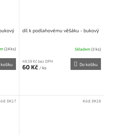
 bukový
díl k podlahovému věšáku - bukový
em
(24 ks)
Skladem
(3 ks)
49,59 Kč bez DPH
 košíku
Do košíku
60 Kč
/ ks
Kód:
DK17
Kód:
DK18