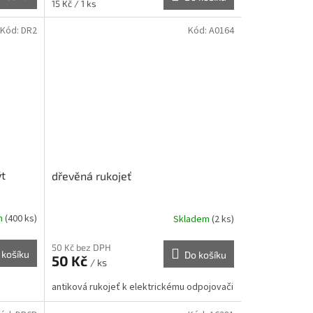
Měrná
15 Kč / 1 ks
cena:
Kód:
DR2
Kód:
A0164
ýt
dřevěná rukojeť
m
(400 ks)
Skladem
(2 ks)
50 Kč bez DPH
 košíku
Do košíku
50 Kč
/ ks
antiková rukojeť k elektrickému odpojovači