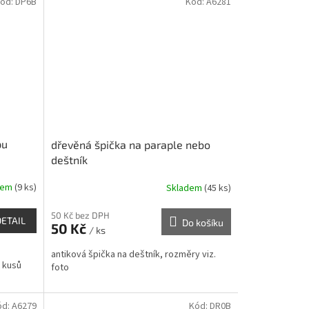
ód:
DP6B
Kód:
A6281
pu
dřevěná špička na paraple nebo
deštník
dem
(9 ks)
Skladem
(45 ks)
50 Kč bez DPH
DETAIL
Do košíku
50 Kč
/ ks
antiková špička na deštník, rozměry viz.
t kusů
foto
ód:
A6279
Kód:
DR0B