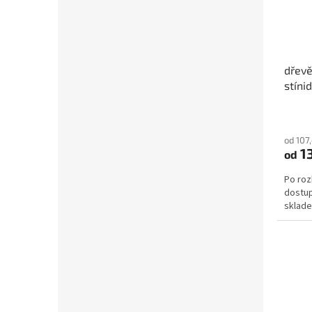
dřevě
stíni
od 107
1
od
Po roz
dostup
skla