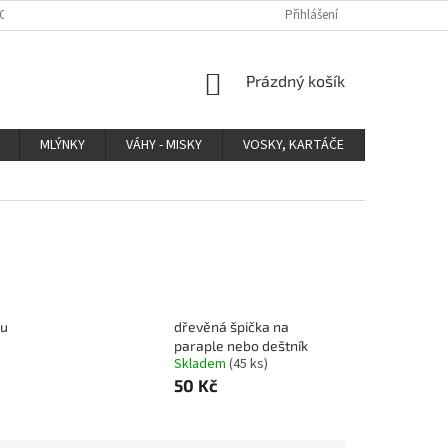
 OCHRANY OSOBNÍCH ÚDAJŮ
Přihlášení
NÁKUPNÍ
Prázdný košík
KOŠÍK
MLÝNKY
VÁHY - MISKY
VOSKY, KARTÁČE
OSTATNÍ
mu
dřevěná špička na
paraple nebo deštník
Skladem
(45 ks)
50 Kč