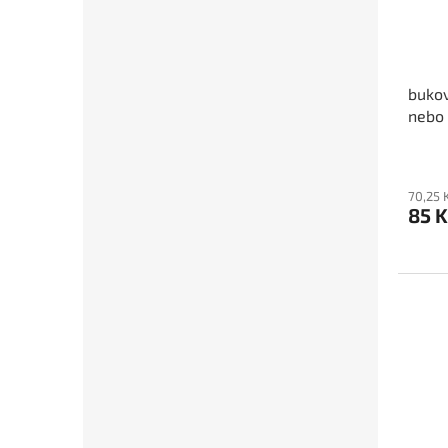
buko
nebo 
70,25 
85 