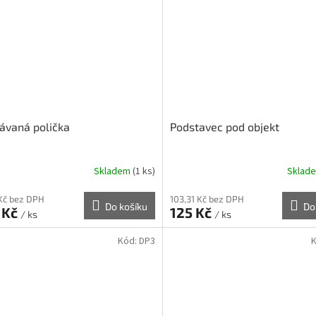
ávaná polička
Podstavec pod objekt
Skladem
(1 ks)
Sklad
 Kč bez DPH
103,31 Kč bez DPH
Do košíku
Do
 Kč
125 Kč
/ ks
/ ks
Kód:
DP3