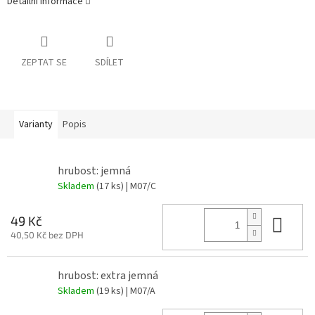
Detailní informace
ZEPTAT SE
SDÍLET
Varianty
Popis
hrubost: jemná
Skladem
(17 ks)
| M07/C
Do 
49 Kč
40,50 Kč bez DPH
hrubost: extra jemná
Skladem
(19 ks)
| M07/A