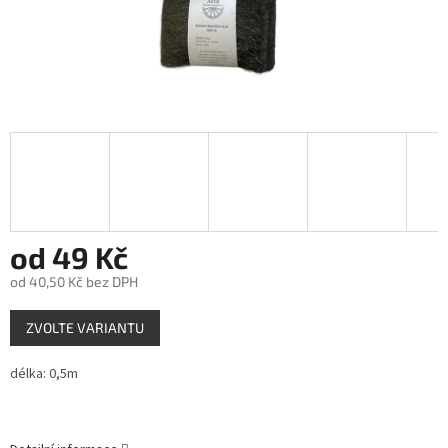
od
49 Kč
od
40,50 Kč
bez DPH
Měrná
ZVOLTE VARIANTU
cena:
délka: 0,5m