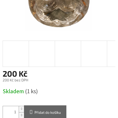
200 Kč
200 Kč bez DPH
Měrná
Skladem
(1 ks)
cena:
Přidat do košíku