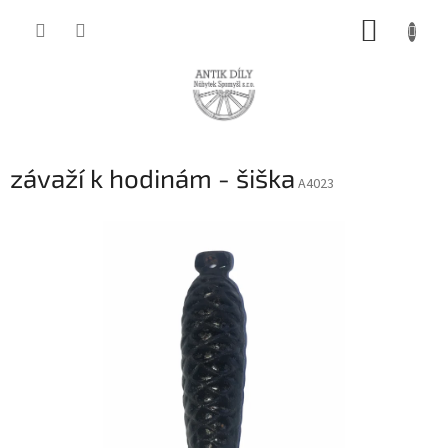
Přejít
NÁKUP
na
obsah
KOŠÍK
závaží k hodinám - šiška
A4023