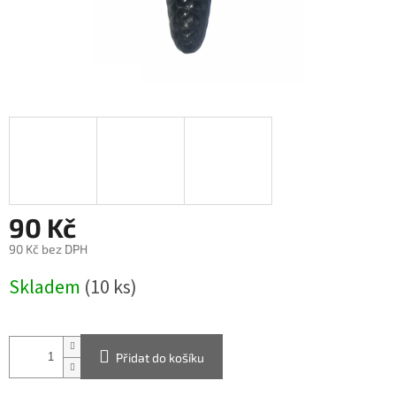
90 Kč
90 Kč bez DPH
Měrná
Skladem
(10 ks)
cena:
Přidat do košíku