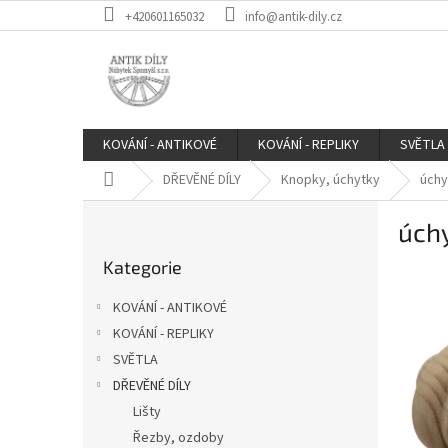
Přejít
+420601165032
info@antik-dily.cz
na
obsah
KOVÁNÍ - ANTIKOVÉ
KOVÁNÍ - REPLIKY
SVĚTLA
Domů
DŘEVĚNÉ DÍLY
Knopky, úchytky
úchy
P
úchy
o
Přeskočit
s
Kategorie
kategorie
t
r
KOVÁNÍ - ANTIKOVÉ
a
KOVÁNÍ - REPLIKY
n
SVĚTLA
n
í
DŘEVĚNÉ DÍLY
p
Lišty
a
Řezby, ozdoby