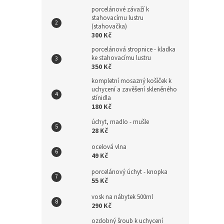
porcelánové závaží k
stahovacímu lustru
(stahovačka)
300 Kč
porcelánová stropnice - kladka
ke stahovacímu lustru
350 Kč
kompletní mosazný košíček k
uchycení a zavěšení skleněného
stínidla
180 Kč
úchyt, madlo - mušle
28 Kč
ocelová vlna
49 Kč
porcelánový úchyt - knopka
55 Kč
vosk na nábytek 500ml
290 Kč
ozdobný šroub k uchycení