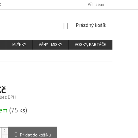
 OCHRANY OSOBNÍCH ÚDAJŮ
Přihlášení
NÁKUPNÍ
Prázdný košík
KOŠÍK
MLÝNKY
VÁHY - MISKY
VOSKY, KARTÁČE
OSTATNÍ
Kč
 bez DPH
dem
(75 ks)
Přidat do košíku