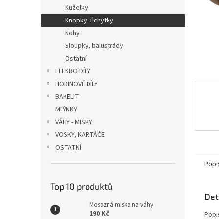
n
Kuželky
e
Knopky, úchytky
l
Nohy
Sloupky, balustrády
Ostatní
ELEKRO DÍLY
HODINOVÉ DÍLY
BAKELIT
MLÝNKY
VÁHY - MISKY
VOSKY, KARTÁČE
OSTATNÍ
Popi
Top 10 produktů
Det
Mosazná miska na váhy
190 Kč
Popi