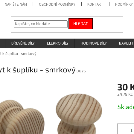
NAPIŠTE NÁM
OBCHODNÍ PODMÍNKY
KONTAKT
PODMÍNKY
HLEDAT
DŘEVĚNÉ DÍLY
ELEKRO DÍLY
HODINOVÉ DÍLY
BAKELIT
t k šuplíku - smrkový
t k šuplíku - smrkový
DU7S
30 
24,79 Kč
Měrná
Skla
cena: