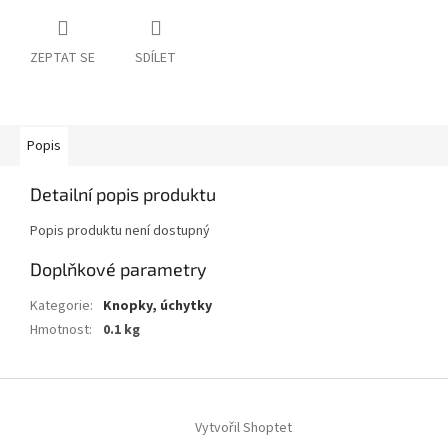
ZEPTAT SE
SDÍLET
Popis
Detailní popis produktu
Popis produktu není dostupný
Doplňkové parametry
Kategorie
:
Knopky, úchytky
Hmotnost
:
0.1 kg
Z
á
Vytvořil Shoptet
p