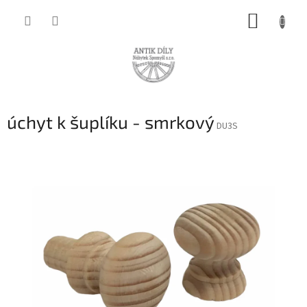
Přejít
NÁKUP
na
obsah
KOŠÍK
úchyt k šuplíku - smrkový
DU3S