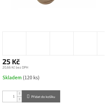
25 Kč
20,66 Kč bez DPH
Měrná
Skladem
(120 ks)
cena:
Přidat do košíku