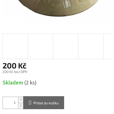
200 Kč
200 Kč bez DPH
Měrná
Skladem
(2 ks)
cena:
Přidat do košíku