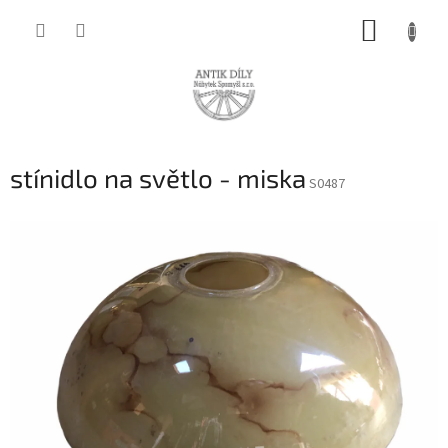
Přejít
NÁKUP
na
obsah
KOŠÍK
stínidlo na světlo - miska
S0487