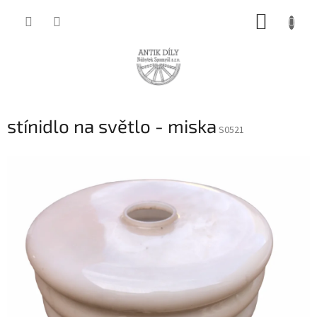
Přejít
NÁKUP
na
obsah
KOŠÍK
stínidlo na světlo - miska
S0521