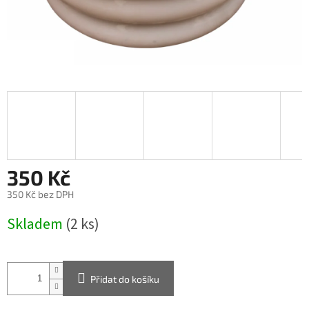
350 Kč
350 Kč bez DPH
Měrná
Skladem
(2 ks)
cena:
Přidat do košíku