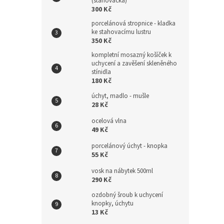
(stahovačka)
300 Kč
porcelánová stropnice - kladka
ke stahovacímu lustru
350 Kč
kompletní mosazný košíček k
uchycení a zavěšení skleněného
stínidla
180 Kč
úchyt, madlo - mušle
28 Kč
ocelová vlna
49 Kč
porcelánový úchyt - knopka
55 Kč
vosk na nábytek 500ml
290 Kč
ozdobný šroub k uchycení
knopky, úchytu
13 Kč