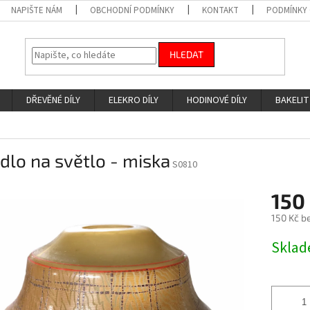
NAPIŠTE NÁM
OBCHODNÍ PODMÍNKY
KONTAKT
PODMÍNKY
HLEDAT
DŘEVĚNÉ DÍLY
ELEKRO DÍLY
HODINOVÉ DÍLY
BAKELIT
idlo na světlo - miska
S0810
150
150 Kč b
Měrná
Skla
cena: