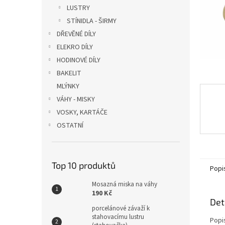
n
LUSTRY
e
STÍNIDLA - ŠIRMY
l
DŘEVĚNÉ DÍLY
ELEKRO DÍLY
HODINOVÉ DÍLY
BAKELIT
MLÝNKY
VÁHY - MISKY
VOSKY, KARTÁČE
OSTATNÍ
Top 10 produktů
Popi
Mosazná miska na váhy
190 Kč
Det
porcelánové závaží k
stahovacímu lustru
Popi