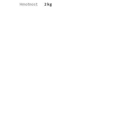
Hmotnost
:
2 kg