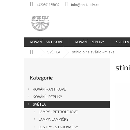
Přejít
+420601165032
info@antik-dily.cz
na
obsah
KOVÁNÍ - ANTIKOVÉ
KOVÁNÍ - REPLIKY
SVĚTLA
Domů
SVĚTLA
stínidlo na světlo - miska
P
stín
o
Přeskočit
s
Kategorie
kategorie
t
r
KOVÁNÍ - ANTIKOVÉ
a
KOVÁNÍ - REPLIKY
n
SVĚTLA
n
í
LAMPY - PETROLEJOVÉ
p
LAMPY, LAMPIČKY
a
LUSTRY - STAHOVAČKY