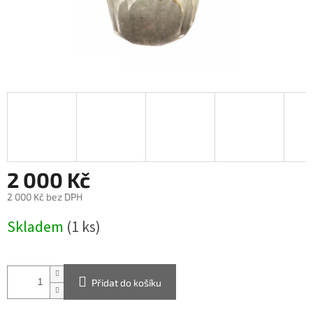
2 000 Kč
2 000 Kč bez DPH
Měrná
Skladem
(1 ks)
cena:
Přidat do košíku