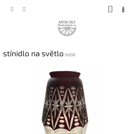
Přejít
NÁKUP
na
obsah
KOŠÍK
stínidlo na světlo
S0258