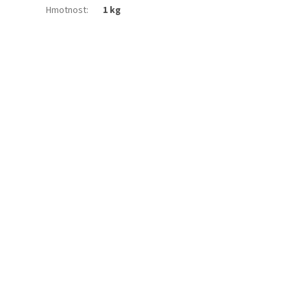
Hmotnost
:
1 kg