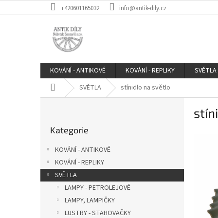
Přejít
+420601165032
info@antik-dily.cz
na
obsah
KOVÁNÍ - ANTIKOVÉ
KOVÁNÍ - REPLIKY
SVĚTLA
Domů
SVĚTLA
stínidlo na světlo
P
stín
o
Přeskočit
s
Kategorie
kategorie
t
r
KOVÁNÍ - ANTIKOVÉ
a
KOVÁNÍ - REPLIKY
n
SVĚTLA
n
í
LAMPY - PETROLEJOVÉ
p
LAMPY, LAMPIČKY
a
LUSTRY - STAHOVAČKY