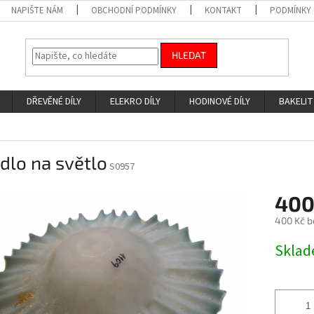
NAPIŠTE NÁM
OBCHODNÍ PODMÍNKY
KONTAKT
PODMÍNKY
HLEDAT
DŘEVĚNÉ DÍLY
ELEKRO DÍLY
HODINOVÉ DÍLY
BAKELIT
idlo na světlo
S0957
400
400 Kč b
Měrná
Skla
cena: