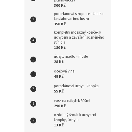
(stahovačka)
300 Kč
porcelánová stropnice - kladka
ke stahovacímu lustru
350 Kč
kompletní mosazný košíček k
uchycení a zavěšení skleněného
stínidla
180 Kč
úchyt, madlo - mušle
28 Kč
ocelová vlna
49 Kč
porcelánový úchyt - knopka
55 Kč
vosk na nábytek 500ml
290 Kč
ozdobný šroub k uchycení
knopky, úchytu
13 Kč