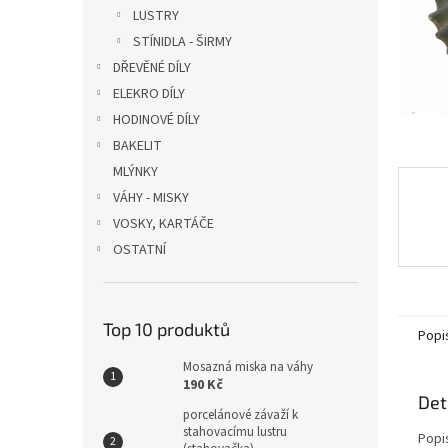
n
LUSTRY
e
STÍNIDLA - ŠIRMY
l
DŘEVĚNÉ DÍLY
ELEKRO DÍLY
HODINOVÉ DÍLY
BAKELIT
MLÝNKY
VÁHY - MISKY
VOSKY, KARTÁČE
OSTATNÍ
Top 10 produktů
Popi
Mosazná miska na váhy
190 Kč
Det
porcelánové závaží k
stahovacímu lustru
Popi