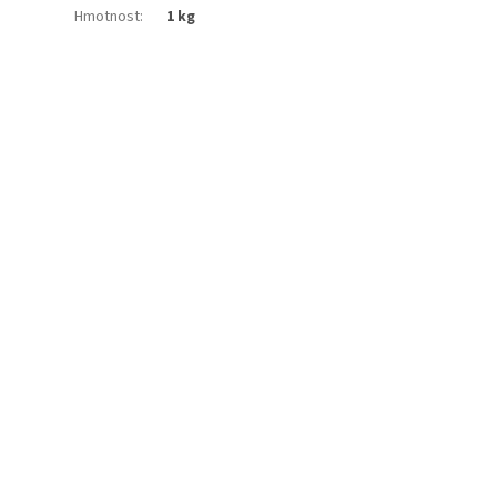
Hmotnost
:
1 kg