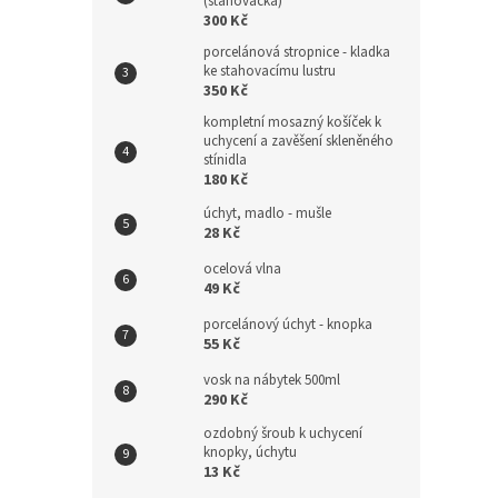
(stahovačka)
300 Kč
porcelánová stropnice - kladka
ke stahovacímu lustru
350 Kč
kompletní mosazný košíček k
uchycení a zavěšení skleněného
stínidla
180 Kč
úchyt, madlo - mušle
28 Kč
ocelová vlna
49 Kč
porcelánový úchyt - knopka
55 Kč
vosk na nábytek 500ml
290 Kč
ozdobný šroub k uchycení
knopky, úchytu
13 Kč