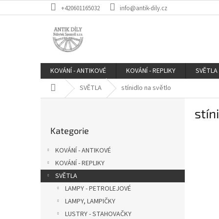
Přejít
+420601165032
info@antik-dily.cz
na
obsah
KOVÁNÍ - ANTIKOVÉ
KOVÁNÍ - REPLIKY
SVĚTLA
Domů
SVĚTLA
stínidlo na světlo
P
stín
o
Přeskočit
s
Kategorie
kategorie
t
r
KOVÁNÍ - ANTIKOVÉ
a
KOVÁNÍ - REPLIKY
n
SVĚTLA
n
í
LAMPY - PETROLEJOVÉ
p
LAMPY, LAMPIČKY
a
LUSTRY - STAHOVAČKY