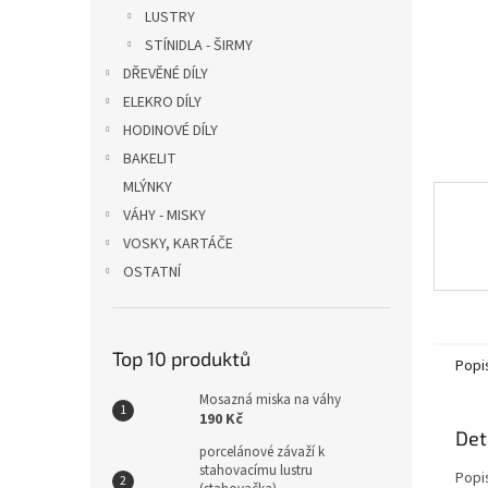
n
LUSTRY
e
STÍNIDLA - ŠIRMY
l
DŘEVĚNÉ DÍLY
ELEKRO DÍLY
HODINOVÉ DÍLY
BAKELIT
MLÝNKY
VÁHY - MISKY
VOSKY, KARTÁČE
OSTATNÍ
Top 10 produktů
Popi
Mosazná miska na váhy
190 Kč
Det
porcelánové závaží k
stahovacímu lustru
Popi