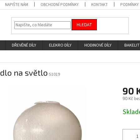
NAPIŠTE NÁM
OBCHODNÍ PODMÍNKY
KONTAKT
PODMÍNKY
HLEDAT
DŘEVĚNÉ DÍLY
ELEKRO DÍLY
HODINOVÉ DÍLY
BAKELIT
idlo na světlo
S1019
90 
90 Kč be
Měrná
Skla
cena: