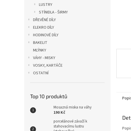
n
LUSTRY
e
STÍNIDLA - ŠIRMY
l
DŘEVĚNÉ DÍLY
ELEKRO DÍLY
HODINOVÉ DÍLY
BAKELIT
MLÝNKY
VÁHY - MISKY
VOSKY, KARTÁČE
OSTATNÍ
Top 10 produktů
Popi
Mosazná miska na váhy
190 Kč
Det
porcelánové závaží k
stahovacímu lustru
Popi