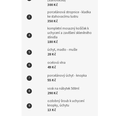
(stahovačka)
300 Kč
porcelánová stropnice - kladka
ke stahovacímu lustru
350 Kč
kompletní mosazný košíček k
uchycení a zavěšení skleněného
stínidla
180 Kč
úchyt, madlo - mušle
28 Kč
ocelová vlna
49 Kč
porcelánový úchyt - knopka
55 Kč
vosk na nábytek 500ml
290 Kč
ozdobný šroub k uchycení
knopky, úchytu
13 Kč