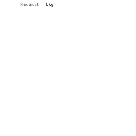
Hmotnost
:
1 kg