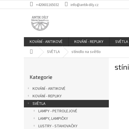
Přejít
+420601165032
info@antik-dily.cz
na
obsah
KOVÁNÍ - ANTIKOVÉ
KOVÁNÍ - REPLIKY
SVĚTLA
Domů
SVĚTLA
stínidlo na světlo
P
stín
o
Přeskočit
s
Kategorie
kategorie
t
r
KOVÁNÍ - ANTIKOVÉ
a
KOVÁNÍ - REPLIKY
n
SVĚTLA
n
í
LAMPY - PETROLEJOVÉ
p
LAMPY, LAMPIČKY
a
LUSTRY - STAHOVAČKY