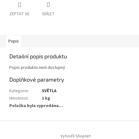
ZEPTAT SE
SDÍLET
Popis
Detailní popis produktu
Popis produktu není dostupný
Doplňkové parametry
Kategorie
:
SVĚTLA
Hmotnost
:
1 kg
Položka byla vyprodána…
Z
á
Vytvořil Shoptet
p