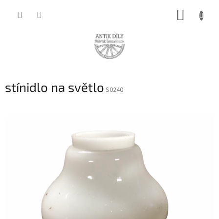
Přejít
NÁKUP
na
obsah
KOŠÍK
stínidlo na světlo
S0240