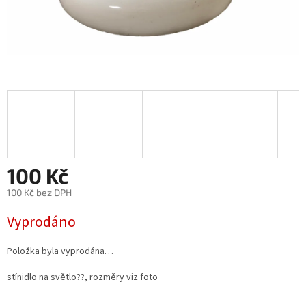
100 Kč
100 Kč bez DPH
Měrná
Vyprodáno
cena:
Položka byla vyprodána…
stínidlo na světlo??, rozměry viz foto