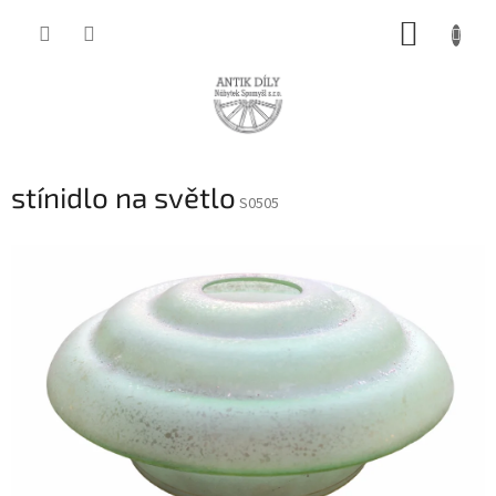
Přejít
NÁKUP
na
obsah
KOŠÍK
stínidlo na světlo
S0505