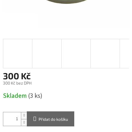
300 Kč
300 Kč bez DPH
Měrná
Skladem
(3 ks)
cena:
Přidat do košíku