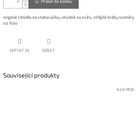
Přidat do košíku
originál stínidlo na stahovačku, vhodné na ověs, oštíplé hrdlo,rozměry
viz foto
ZEPTAT SE
SDÍLET
Související produkty
Kód:
M26