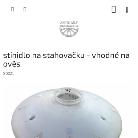
Přejít
NÁKUP
na
obsah
KOŠÍK
stínidlo na stahovačku - vhodné na
ověs
S0021