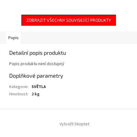
ZOBRAZIT VŠECHNY SOUVISEJÍCÍ PRODUKTY
Popis
Detailní popis produktu
Popis produktu není dostupný
Doplňkové parametry
Kategorie
:
SVĚTLA
Hmotnost
:
2 kg
Z
á
Vytvořil Shoptet
p
a