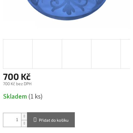
700 Kč
700 Kč bez DPH
Měrná
Skladem
(1 ks)
cena:
Přidat do košíku