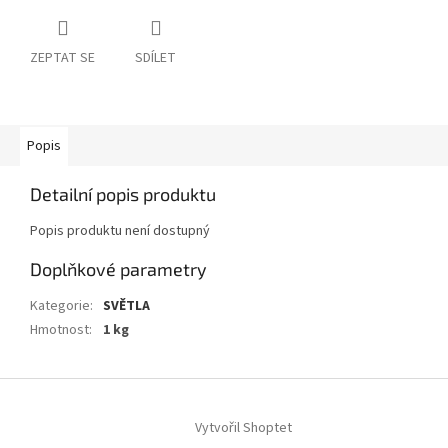
ZEPTAT SE
SDÍLET
Popis
Detailní popis produktu
Popis produktu není dostupný
Doplňkové parametry
Kategorie
:
SVĚTLA
Hmotnost
:
1 kg
Z
á
Vytvořil Shoptet
p