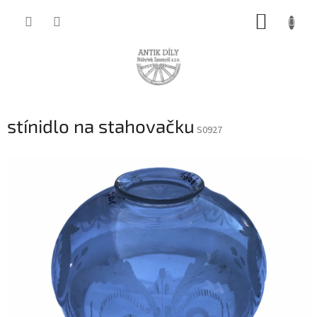
Přejít
NÁKUP
na
obsah
KOŠÍK
stínidlo na stahovačku
S0927