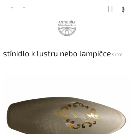
Přejít
NÁKUP
na
obsah
KOŠÍK
stínidlo k lustru nebo lampičce
S1008