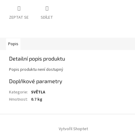
ZEPTAT SE
SDÍLET
Popis
Detailní popis produktu
Popis produktu není dostupný
Doplňkové parametry
Kategorie
:
SVĚTLA
Hmotnost
:
0.7 kg
Z
á
Vytvořil Shoptet
p