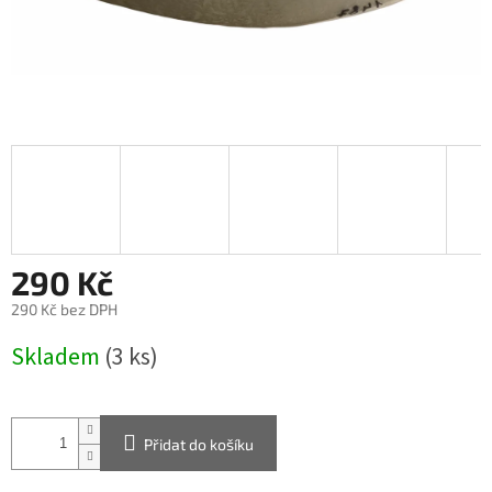
290 Kč
290 Kč bez DPH
Měrná
Skladem
(3 ks)
cena:
Přidat do košíku