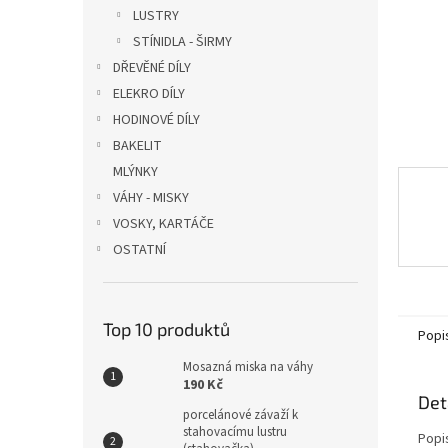
n
LUSTRY
e
STÍNIDLA - ŠIRMY
l
DŘEVĚNÉ DÍLY
ELEKRO DÍLY
HODINOVÉ DÍLY
BAKELIT
MLÝNKY
VÁHY - MISKY
VOSKY, KARTÁČE
OSTATNÍ
Top 10 produktů
Popi
Mosazná miska na váhy
190 Kč
Det
porcelánové závaží k
stahovacímu lustru
Popi