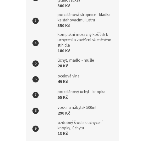
(stahovačka)
300 Kč
porcelánová stropnice - kladka
ke stahovacímu lustru
350 Kč
kompletní mosazný košíček k
uchycení a zavěšení skleněného
stínidla
180 Kč
úchyt, madlo - mušle
28 Kč
ocelová vlna
49 Kč
porcelánový úchyt - knopka
55 Kč
vosk na nábytek 500ml
290 Kč
ozdobný šroub k uchycení
knopky, úchytu
13 Kč