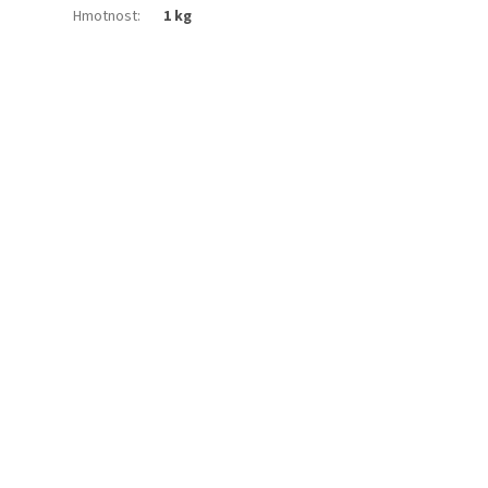
Hmotnost
:
1 kg