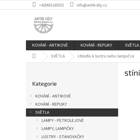
Přejít
+420601165032
info@antik-dily.cz
na
obsah
KOVÁNÍ - ANTIKOVÉ
KOVÁNÍ - REPLIKY
SVĚTLA
Domů
SVĚTLA
stínidlo k lustru nebo lampičce
P
stín
o
Přeskočit
s
Kategorie
kategorie
t
r
KOVÁNÍ - ANTIKOVÉ
a
KOVÁNÍ - REPLIKY
n
SVĚTLA
n
í
LAMPY - PETROLEJOVÉ
p
LAMPY, LAMPIČKY
a
LUSTRY - STAHOVAČKY