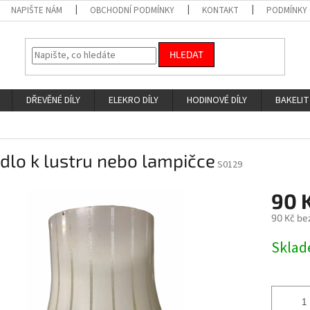
NAPIŠTE NÁM
OBCHODNÍ PODMÍNKY
KONTAKT
PODMÍNKY
HLEDAT
DŘEVĚNÉ DÍLY
ELEKRO DÍLY
HODINOVÉ DÍLY
BAKELIT
idlo k lustru nebo lampičce
S0129
90 
90 Kč be
Měrná
Skla
cena: