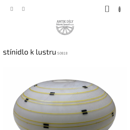
Přejít
NÁKUP
na
obsah
KOŠÍK
stínidlo k lustru
S0818