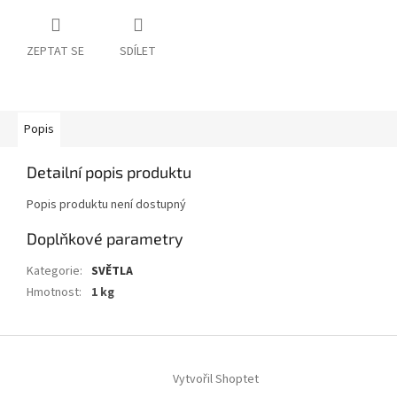
ZEPTAT SE
SDÍLET
Popis
Detailní popis produktu
Popis produktu není dostupný
Doplňkové parametry
Kategorie
:
SVĚTLA
Hmotnost
:
1 kg
Z
á
Vytvořil Shoptet
p