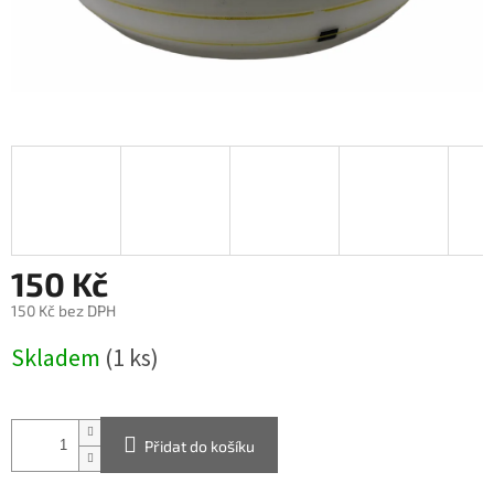
150 Kč
150 Kč bez DPH
Měrná
Skladem
(1 ks)
cena:
Přidat do košíku