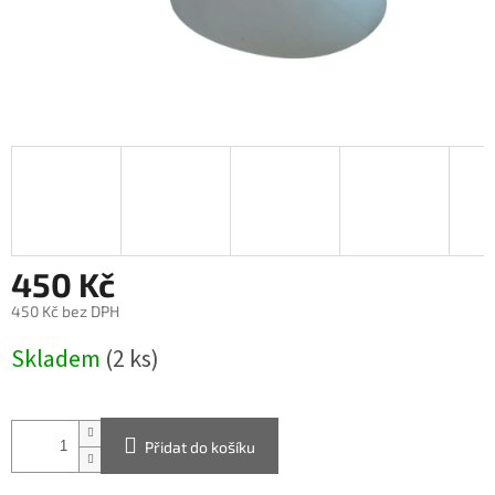
450 Kč
450 Kč bez DPH
Měrná
Skladem
(2 ks)
cena:
Přidat do košíku