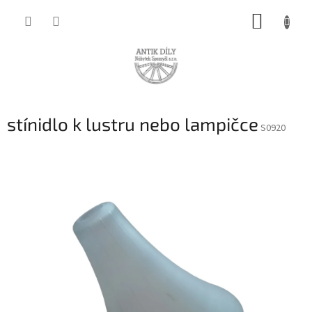
Přejít
NÁKUP
na
obsah
KOŠÍK
stínidlo k lustru nebo lampičce
S0920