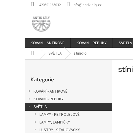
Přejít
+420601165032
info@antik-dily.cz
na
obsah
KOVÁNÍ - ANTIKOVÉ
KOVÁNÍ - REPLIKY
SVĚTLA
Domů
SVĚTLA
stínidlo
P
stín
o
Přeskočit
s
Kategorie
kategorie
t
r
KOVÁNÍ - ANTIKOVÉ
a
KOVÁNÍ - REPLIKY
n
SVĚTLA
n
í
LAMPY - PETROLEJOVÉ
p
LAMPY, LAMPIČKY
a
LUSTRY - STAHOVAČKY