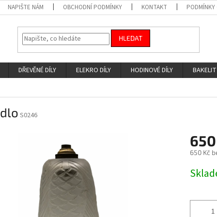
NAPIŠTE NÁM
OBCHODNÍ PODMÍNKY
KONTAKT
PODMÍNKY
HLEDAT
DŘEVĚNÉ DÍLY
ELEKRO DÍLY
HODINOVÉ DÍLY
BAKELIT
idlo
S0246
650
650 Kč b
Měrná
Skla
cena: