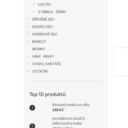
n
LUSTRY
e
STÍNIDLA - ŠIRMY
l
DŘEVĚNÉ DÍLY
ELEKRO DÍLY
HODINOVÉ DÍLY
BAKELIT
MLÝNKY
VÁHY - MISKY
VOSKY, KARTÁČE
OSTATNÍ
Top 10 produktů
Mosazná miska na váhy
190 Kč
porcelánové závaží k
stahovacímu lustru