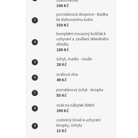
(stahovačka)
300 Kč
porcelánová stropnice - kladka
ke stahovacímu lustru
350 Kč
kompletní mosazný košíček k
uchycení a zavěšení skleněného
stínidla
180 Kč
úchyt, madlo - mušle
28 Kč
ocelová vlna
49 Kč
porcelánový úchyt - knopka
55 Kč
vosk na nábytek 500ml
290 Kč
ozdobný šroub k uchycení
knopky, úchytu
13 Kč