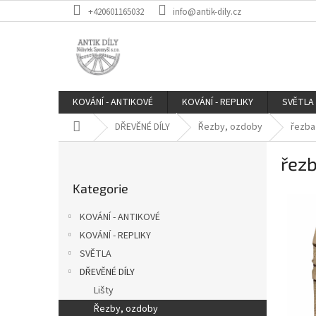
Přejít
+420601165032
info@antik-dily.cz
na
obsah
KOVÁNÍ - ANTIKOVÉ
KOVÁNÍ - REPLIKY
SVĚTLA
Domů
DŘEVĚNÉ DÍLY
Řezby, ozdoby
řezba 
P
řezb
o
Přeskočit
s
Kategorie
kategorie
t
r
KOVÁNÍ - ANTIKOVÉ
a
KOVÁNÍ - REPLIKY
n
SVĚTLA
n
í
DŘEVĚNÉ DÍLY
p
Lišty
a
Řezby, ozdoby