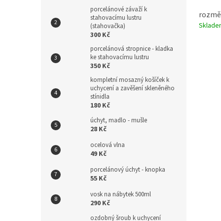
porcelánové závaží k
rozměr:
stahovacímu lustru
Sklad
(stahovačka)
300 Kč
porcelánová stropnice - kladka
ke stahovacímu lustru
350 Kč
kompletní mosazný košíček k
uchycení a zavěšení skleněného
stínidla
180 Kč
úchyt, madlo - mušle
28 Kč
ocelová vlna
49 Kč
porcelánový úchyt - knopka
55 Kč
vosk na nábytek 500ml
290 Kč
ozdobný šroub k uchycení