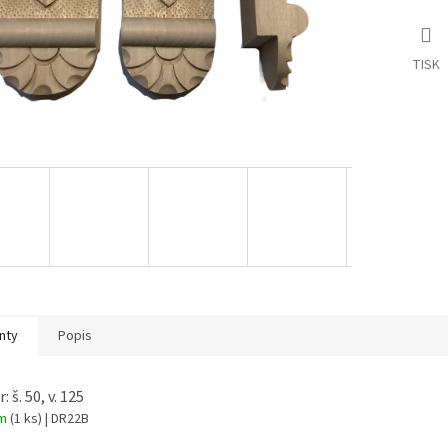
TISK
nty
Popis
 š. 50, v. 125
em
(1 ks)
| DR22B