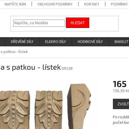
NAPIŠTE NÁM
OBCHODNÍ PODMÍNKY
KONTAKT
PODMÍNKY
HLEDAT
DŘEVĚNÉ DÍLY
ELEKRO DÍLY
HODINOVÉ DÍLY
BAKELIT
s patkou - lístek
a s patkou - lístek
DR22B
165
136,36 K
Měrná
ZVOLT
cena:
Po rozkli
počet k