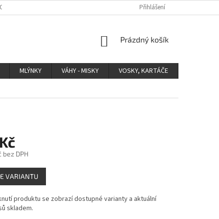
 OCHRANY OSOBNÍCH ÚDAJŮ
Přihlášení
NÁKUPNÍ
Prázdný košík
KOŠÍK
MLÝNKY
VÁHY - MISKY
VOSKY, KARTÁČE
OSTATNÍ
 Kč
č bez DPH
E VARIANTU
knutí produktu se zobrazí dostupné varianty a aktuální
usů skladem.