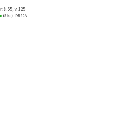
 š. 55, v. 125
em
(8 ks)
| DR22A