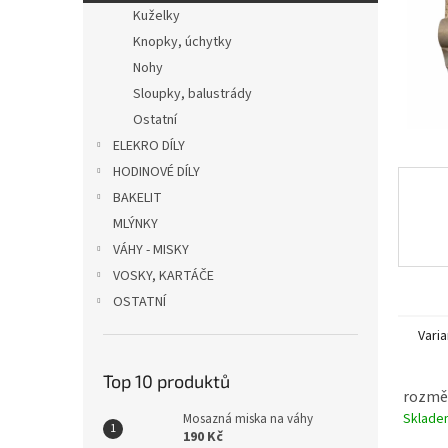
n
Kuželky
e
Knopky, úchytky
l
Nohy
Sloupky, balustrády
Ostatní
ELEKRO DÍLY
HODINOVÉ DÍLY
BAKELIT
MLÝNKY
VÁHY - MISKY
VOSKY, KARTÁČE
OSTATNÍ
Varia
Top 10 produktů
rozměr:
Sklad
Mosazná miska na váhy
190 Kč