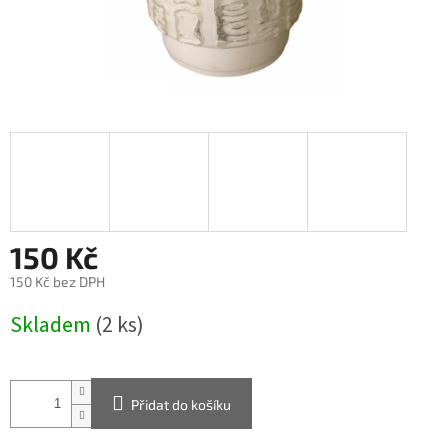
150 Kč
150 Kč bez DPH
Měrná
Skladem
(2 ks)
cena:
Přidat do košíku