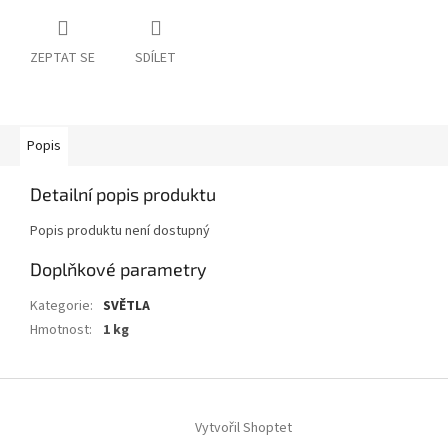
ZEPTAT SE
SDÍLET
Popis
Detailní popis produktu
Popis produktu není dostupný
Doplňkové parametry
Kategorie
:
SVĚTLA
Hmotnost
:
1 kg
Z
á
Vytvořil Shoptet
p