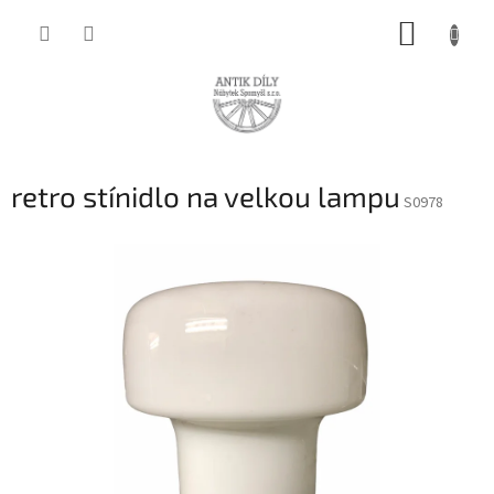
Přejít
NÁKUP
na
obsah
KOŠÍK
retro stínidlo na velkou lampu
S0978