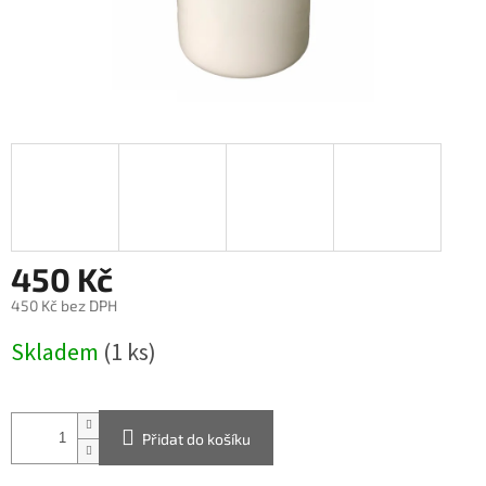
450 Kč
450 Kč bez DPH
Měrná
Skladem
(1 ks)
cena:
Přidat do košíku