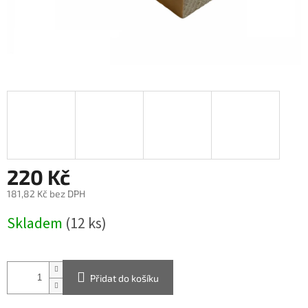
220 Kč
181,82 Kč bez DPH
Měrná
Skladem
(12 ks)
cena:
Přidat do košíku