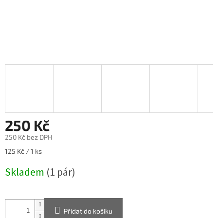
250 Kč
250 Kč bez DPH
Měrná
125 Kč / 1 ks
cena:
Skladem
(1 pár)
Přidat do košíku