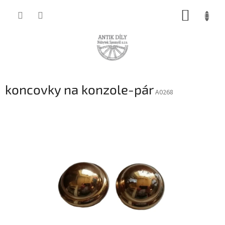
Přejít
NÁKUP
na
obsah
KOŠÍK
koncovky na konzole-pár
A0268