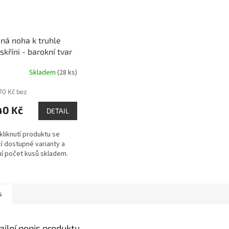
ná noha k truhle
skříni - barokní tvar
Skladem
(28 ks)
,70 Kč bez
40 Kč
DETAIL
kliknutí produktu se
í dostupné varianty a
ní počet kusů skladem.
s
ailní popis produktu