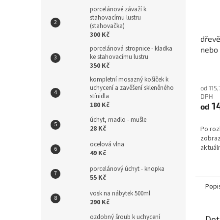
porcelánové závaží k
stahovacímu lustru
(stahovačka)
300 Kč
dřevě
porcelánová stropnice - kladka
nebo 
ke stahovacímu lustru
350 Kč
kompletní mosazný košíček k
uchycení a zavěšení skleněného
od 115
stínidla
DPH
1
180 Kč
od
úchyt, madlo - mušle
28 Kč
Po roz
zobraz
ocelová vlna
aktuál
49 Kč
porcelánový úchyt - knopka
55 Kč
Popi
vosk na nábytek 500ml
290 Kč
ozdobný šroub k uchycení
Det