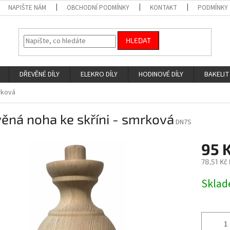
NAPIŠTE NÁM
OBCHODNÍ PODMÍNKY
KONTAKT
PODMÍNKY
HLEDAT
DŘEVĚNÉ DÍLY
ELEKRO DÍLY
HODINOVÉ DÍLY
BAKELIT
rková
ěná noha ke skříni - smrková
DN7S
95 
78,51 Kč
Měrná
Skla
cena: