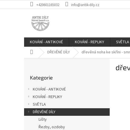
Přejít
+420601165032
info@antik-dily.cz
na
obsah
KOVÁNÍ - ANTIKOVÉ
KOVÁNÍ - REPLIKY
SVĚTLA
Domů
DŘEVĚNÉ DÍLY
dřevěná noha ke skříni - sm
P
dřev
o
Přeskočit
s
Kategorie
kategorie
t
r
KOVÁNÍ - ANTIKOVÉ
a
KOVÁNÍ - REPLIKY
n
SVĚTLA
n
í
DŘEVĚNÉ DÍLY
p
Lišty
a
Řezby, ozdoby