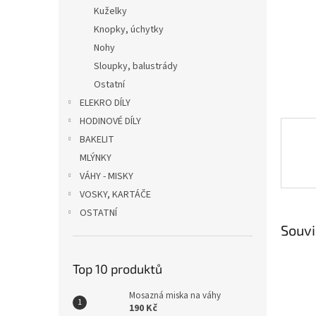
n
Kuželky
e
Knopky, úchytky
l
Nohy
Sloupky, balustrády
Ostatní
ELEKRO DÍLY
HODINOVÉ DÍLY
BAKELIT
MLÝNKY
VÁHY - MISKY
VOSKY, KARTÁČE
OSTATNÍ
Souvi
Top 10 produktů
Mosazná miska na váhy
190 Kč