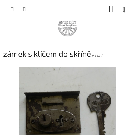
Přejít
NÁKUP
na
obsah
KOŠÍK
zámek s klíčem do skříně
A2287