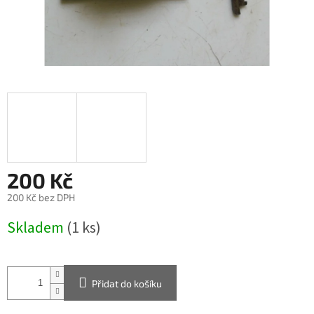
200 Kč
200 Kč bez DPH
Měrná
Skladem
(1 ks)
cena:
Přidat do košíku