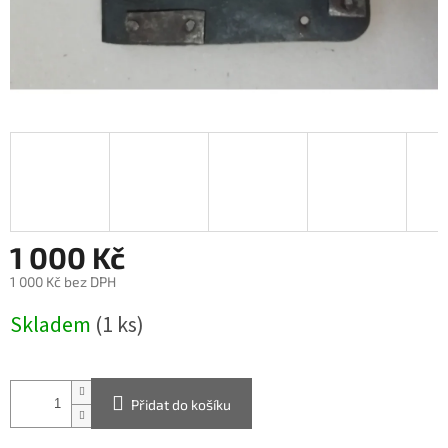
1 000 Kč
1 000 Kč bez DPH
Měrná
Skladem
(1 ks)
cena:
Přidat do košíku