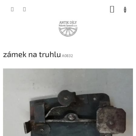
Přejít
NÁKUP
na
obsah
KOŠÍK
zámek na truhlu
A0832