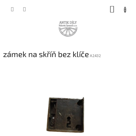
Přejít
NÁKUP
na
obsah
KOŠÍK
zámek na skříň bez klíče
A2432