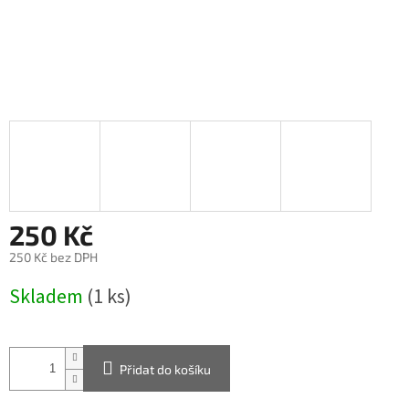
250 Kč
250 Kč bez DPH
Měrná
Skladem
(1 ks)
cena:
Přidat do košíku