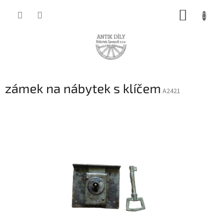
Přejít
NÁKUP
na
obsah
KOŠÍK
zámek na nábytek s klíčem
A2421