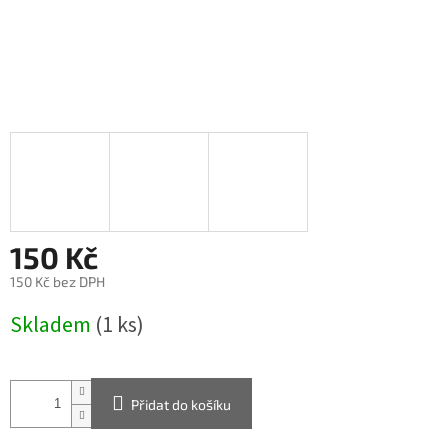
150 Kč
150 Kč bez DPH
Měrná
Skladem
(1 ks)
cena:
Přidat do košíku