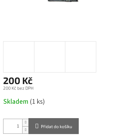
200 Kč
200 Kč bez DPH
Měrná
Skladem
(1 ks)
cena:
Přidat do košíku