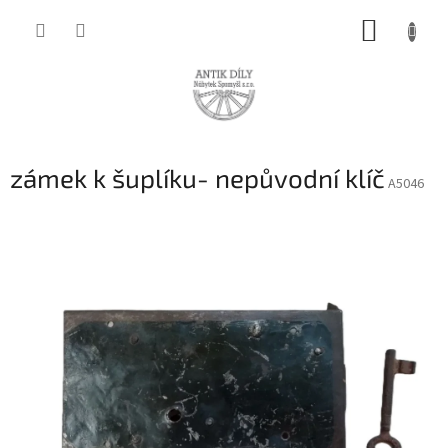
Přejít
NÁKUP
na
obsah
KOŠÍK
zámek k šuplíku- nepůvodní klíč
A5046