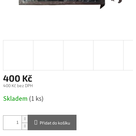
400 Kč
400 Kč bez DPH
Měrná
Skladem
(1 ks)
cena:
Přidat do košíku