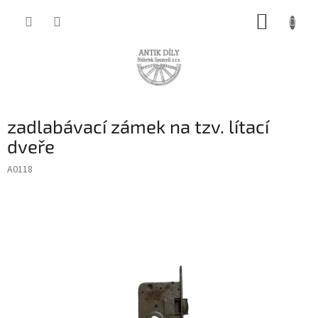
Přejít
NÁKUP
na
obsah
KOŠÍK
zadlabávací zámek na tzv. lítací
dveře
A0118