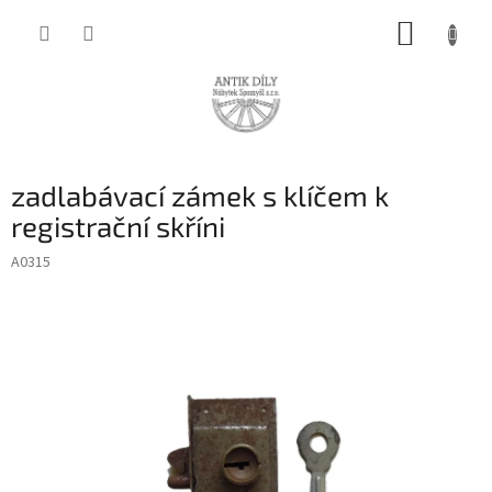
Přejít
NÁKUP
na
obsah
KOŠÍK
zadlabávací zámek s klíčem k
registrační skříni
A0315