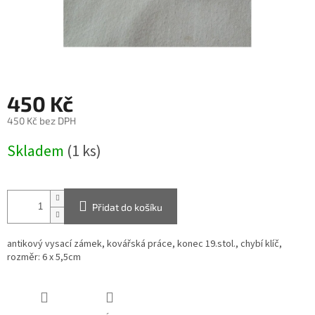
450 Kč
450 Kč bez DPH
Měrná
Skladem
(1 ks)
cena:
Přidat do košíku
antikový vysací zámek, kovářská práce, konec 19.stol., chybí klíč,
rozměr: 6 x 5,5cm