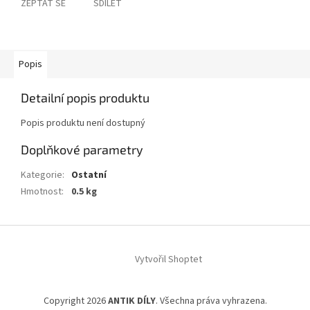
ZEPTAT SE
SDÍLET
Popis
Detailní popis produktu
Popis produktu není dostupný
Doplňkové parametry
Kategorie
:
Ostatní
Hmotnost
:
0.5 kg
Z
á
Vytvořil Shoptet
p
a
t
Copyright 2026
ANTIK DÍLY
. Všechna práva vyhrazena.
í