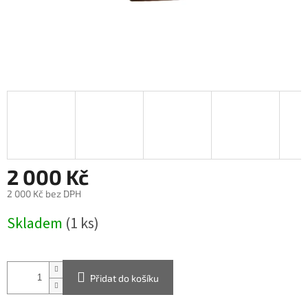
2 000 Kč
2 000 Kč bez DPH
Měrná
Skladem
(1 ks)
cena:
Přidat do košíku