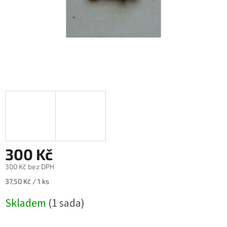
300 Kč
300 Kč bez DPH
Měrná
37,50 Kč / 1 ks
cena:
Skladem
(1 sada)