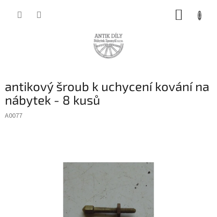
Přejít
NÁKUP
na
obsah
KOŠÍK
antikový šroub k uchycení kování na
nábytek - 8 kusů
A0077