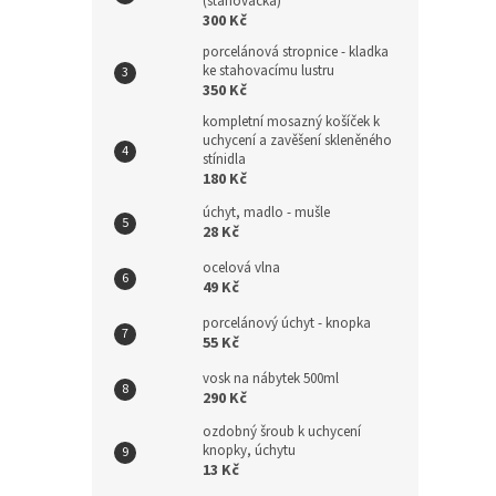
(stahovačka)
300 Kč
porcelánová stropnice - kladka
ke stahovacímu lustru
350 Kč
kompletní mosazný košíček k
uchycení a zavěšení skleněného
stínidla
180 Kč
úchyt, madlo - mušle
28 Kč
ocelová vlna
49 Kč
porcelánový úchyt - knopka
55 Kč
vosk na nábytek 500ml
290 Kč
ozdobný šroub k uchycení
knopky, úchytu
13 Kč