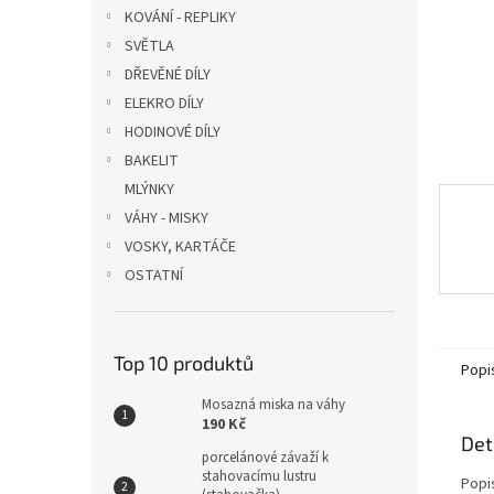
n
KOVÁNÍ - REPLIKY
e
SVĚTLA
l
DŘEVĚNÉ DÍLY
ELEKRO DÍLY
HODINOVÉ DÍLY
BAKELIT
MLÝNKY
VÁHY - MISKY
VOSKY, KARTÁČE
OSTATNÍ
Top 10 produktů
Popi
Mosazná miska na váhy
190 Kč
Det
porcelánové závaží k
stahovacímu lustru
Popi