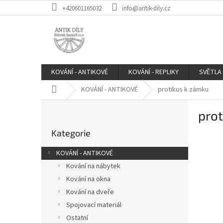
Přejít
+420601165032
info@antik-dily.cz
na
obsah
KOVÁNÍ - ANTIKOVÉ
KOVÁNÍ - REPLIKY
SVĚTLA
Domů
KOVÁNÍ - ANTIKOVÉ
protikus k zámku
P
prot
o
Přeskočit
s
Kategorie
kategorie
t
r
KOVÁNÍ - ANTIKOVÉ
a
Kování na nábytek
n
Kování na okna
n
í
Kování na dveře
p
Spojovací materiál
a
Ostatní