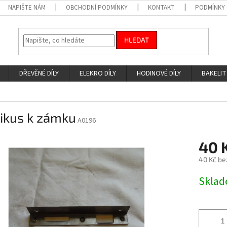
NAPIŠTE NÁM
OBCHODNÍ PODMÍNKY
KONTAKT
PODMÍNKY
HLEDAT
DŘEVĚNÉ DÍLY
ELEKRO DÍLY
HODINOVÉ DÍLY
BAKELIT
ikus k zámku
A0196
40 
40 Kč be
Měrná
Skla
cena: