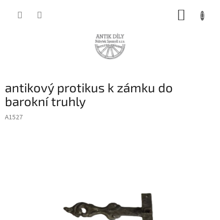
Přejít
NÁKUP
na
obsah
KOŠÍK
antikový protikus k zámku do
barokní truhly
A1527