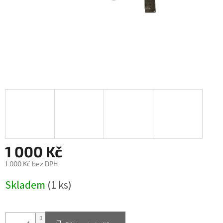
1 000 Kč
1 000 Kč bez DPH
Měrná
Skladem
(1 ks)
cena: