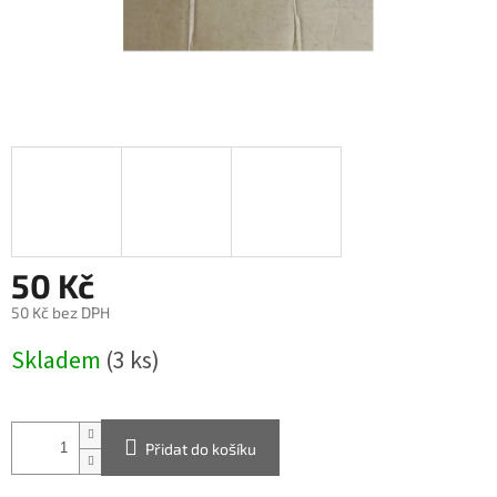
50 Kč
50 Kč bez DPH
Měrná
Skladem
(3 ks)
cena:
Přidat do košíku