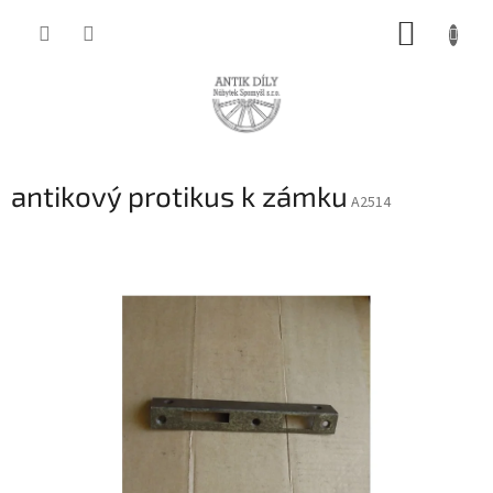
Přejít
NÁKUP
na
obsah
KOŠÍK
antikový protikus k zámku
A2514