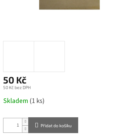
50 Kč
50 Kč bez DPH
Měrná
Skladem
(1 ks)
cena:
Přidat do košíku