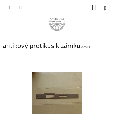
Přejít
NÁKUP
na
obsah
KOŠÍK
antikový protikus k zámku
A2511