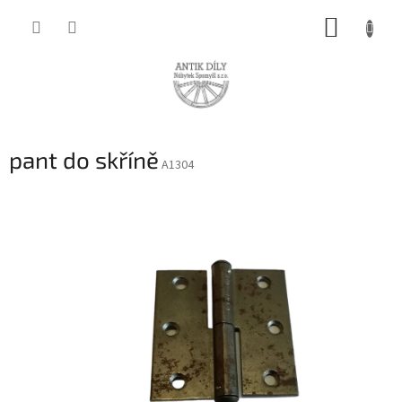
Přejít
NÁKUP
na
obsah
KOŠÍK
pant do skříně
A1304