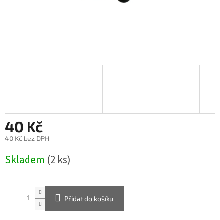
40 Kč
40 Kč bez DPH
Měrná
Skladem
(2 ks)
cena:
Přidat do košíku