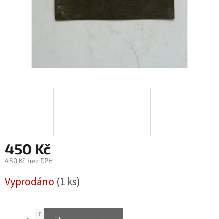
450 Kč
450 Kč bez DPH
Měrná
Vyprodáno
(1 ks)
cena: