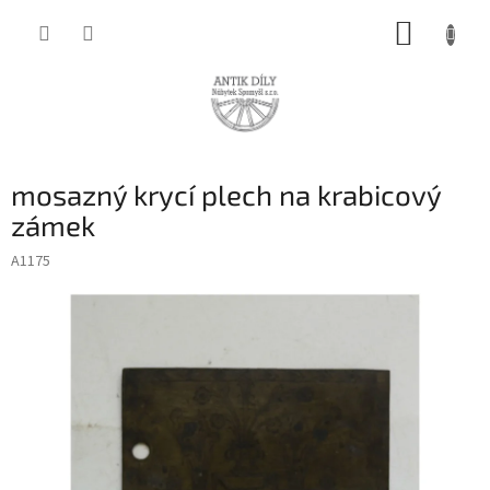
Přejít
NÁKUP
na
obsah
KOŠÍK
mosazný krycí plech na krabicový
zámek
A1175