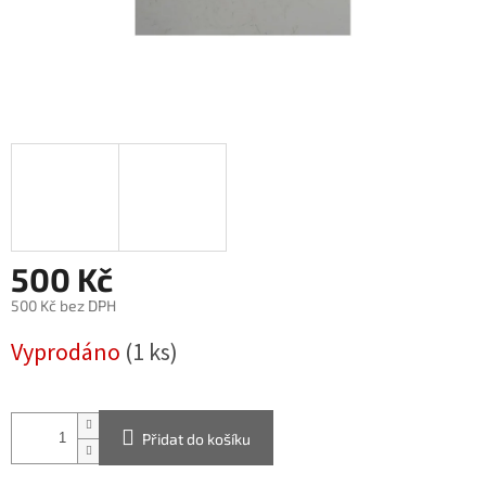
500 Kč
500 Kč bez DPH
Měrná
Vyprodáno
(1 ks)
cena:
Přidat do košíku