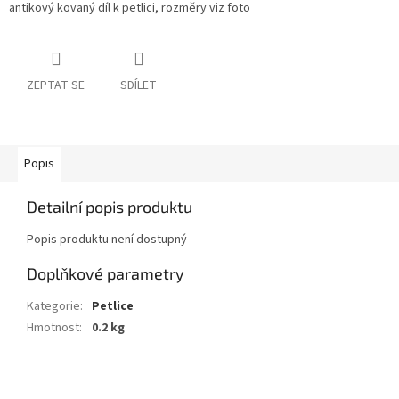
antikový kovaný díl k petlici, rozměry viz foto
ZEPTAT SE
SDÍLET
Popis
Detailní popis produktu
Popis produktu není dostupný
Doplňkové parametry
Kategorie
:
Petlice
Hmotnost
:
0.2 kg
Z