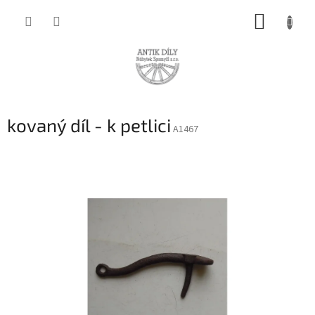
Přejít
NÁKUP
na
obsah
KOŠÍK
kovaný díl - k petlici
A1467