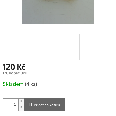
120 Kč
120 Kč bez DPH
Měrná
Skladem
(4 ks)
cena:
Přidat do košíku