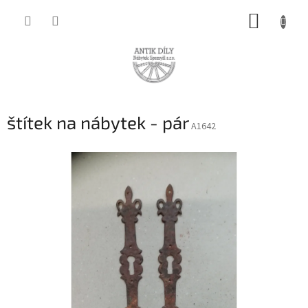
Přejít
NÁKUP
na
obsah
KOŠÍK
štítek na nábytek - pár
A1642