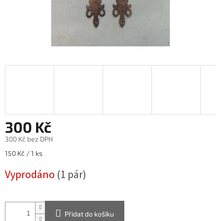
300 Kč
300 Kč bez DPH
Měrná
150 Kč / 1 ks
cena:
Vyprodáno
(1 pár)
Přidat do košíku